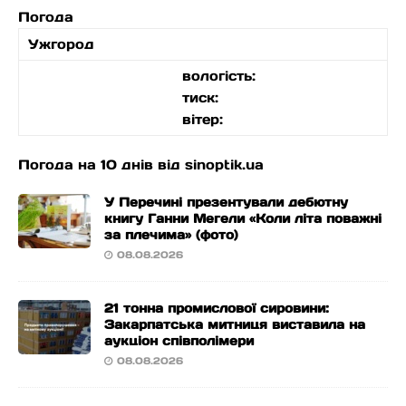
Погода
Ужгород
вологість:
тиск:
вітер:
Погода на 10 днів від
sinoptik.ua
У Перечині презентували дебютну
книгу Ганни Мегели «Коли літа поважні
за плечима» (фото)
08.08.2026
21 тонна промислової сировини:
Закарпатська митниця виставила на
аукціон співполімери
08.08.2026