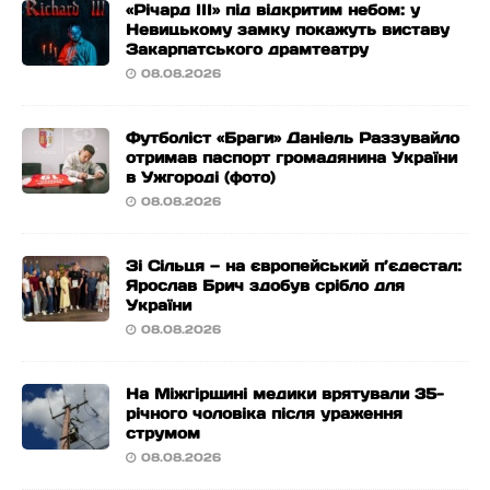
«Річард ІІІ» під відкритим небом: у
Невицькому замку покажуть виставу
Закарпатського драмтеатру
08.08.2026
Футболіст «Браги» Даніель Раззувайло
отримав паспорт громадянина України
в Ужгороді (фото)
08.08.2026
Зі Сільця — на європейський п’єдестал:
Ярослав Брич здобув срібло для
України
08.08.2026
На Міжгірщині медики врятували 35-
річного чоловіка після ураження
струмом
08.08.2026