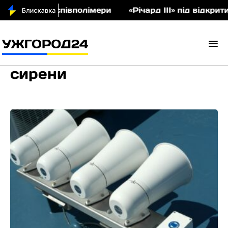
 аукціон співполімери
«Річард ІІІ» під відкрити
сирени