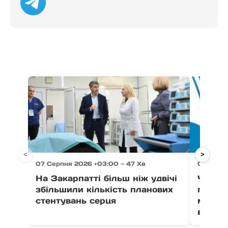
<
>
07 Серпня 2026 +03:00 — 47 Хв
07 Серпн
На Закарпатті більш ніж удвічі
Через 
збільшили кількість планових
право
стентувань серця
можут
води в