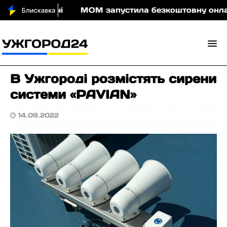
 води вночі
МОМ запустила безкоштовну онлайн-гр
В Ужгороді розмістять сирени
системи «PAVIAN»
14.09.2022