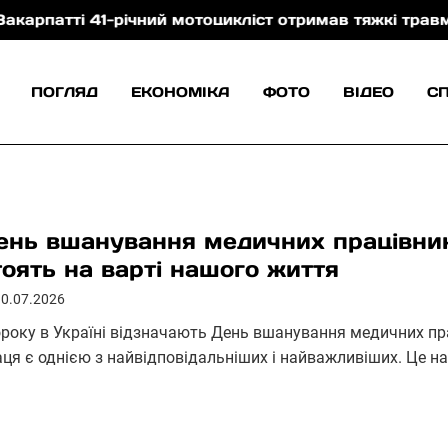
і 41-річний мотоцикліст отримав тяжкі травми внасл
ПОГЛЯД
ЕКОНОМІКА
ФОТО
ВІДЕО
С
ень вшанування медичних працівникі
тоять на варті нашого життя
10.07.2026
року в Україні відзначають День вшанування медичних пра
аця є однією з найвідповідальніших і найважливіших. Це н