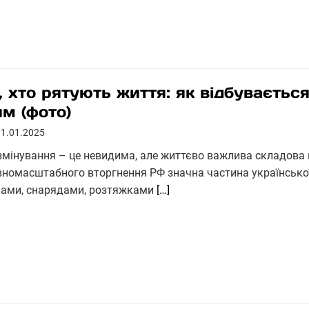
і, хто рятують життя: як відбуваєтьс
им (фото)
11.01.2025
змінування – це невидима, але життєво важлива складова в
вномасштабного вторгнення РФ значна частина українсько
нами, снарядами, розтяжками
[…]