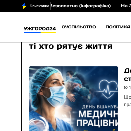
препарати безоплатно (інфографіка)
На Закарпатт
СУСПІЛЬСТВО
ПОЛІТИКА
ті хто рятує життя
Д
с
Що
пр