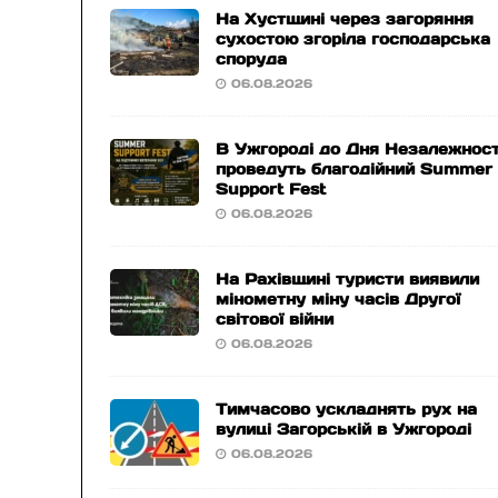
На Хустщині через загоряння
сухостою згоріла господарська
споруда
06.08.2026
В Ужгороді до Дня Незалежност
проведуть благодійний Summer
Support Fest
06.08.2026
На Рахівщині туристи виявили
мінометну міну часів Другої
світової війни
06.08.2026
Тимчасово ускладнять рух на
вулиці Загорській в Ужгороді
06.08.2026