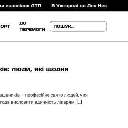
ідок ДТП
В Ужгороді до Дня Незалежності проведу
ДО
ПОРТ
ПЕРЕМОГИ
в: люди, які щодня
цівників – професійне свято людей, чия
агода висловити вдячність лікарям,
[…]