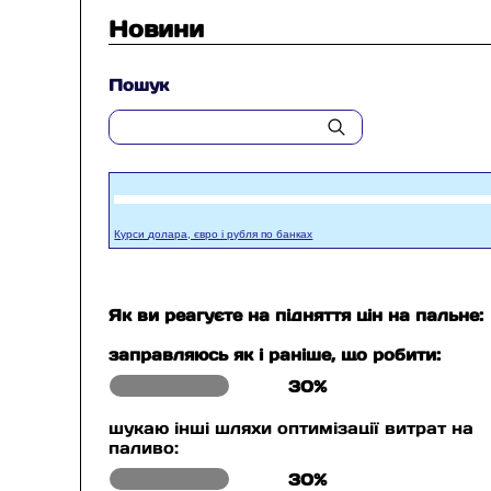
Новини
Пошук
Курси долара, євро і рубля по банках
Як ви реагуєте на підняття цін на пальне:
заправляюсь як і раніше, що робити:
30%
шукаю інші шляхи оптимізації витрат на
паливо:
30%