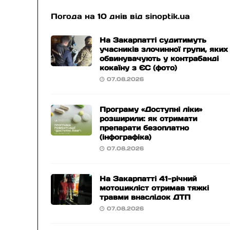
Погода на 10 днів від
sinoptik.ua
На Закарпатті судитимуть
учасників злочинної групи, яких
обвинувачують у контрабанді
кокаїну з ЄС (фото)
07.08.2026
Програму «Доступні ліки»
розширили: як отримати
препарати безоплатно
(інфографіка)
07.08.2026
На Закарпатті 41-річний
мотоцикліст отримав тяжкі
травми внаслідок ДТП
07.08.2026