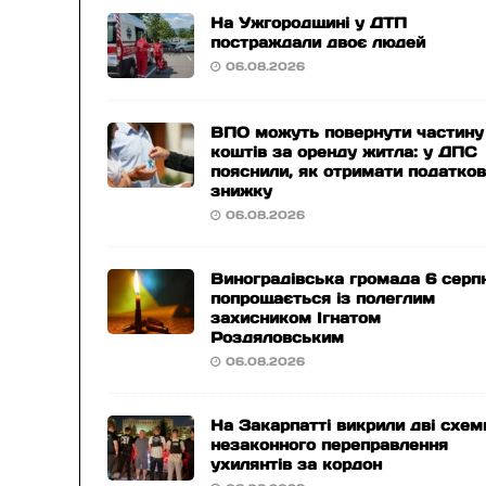
На Ужгородщині у ДТП
постраждали двоє людей
06.08.2026
ВПО можуть повернути частину
коштів за оренду житла: у ДПС
пояснили, як отримати податко
знижку
06.08.2026
Виноградівська громада 6 серп
попрощається із полеглим
захисником Ігнатом
Роздяловським
06.08.2026
На Закарпатті викрили дві схем
незаконного переправлення
ухилянтів за кордон