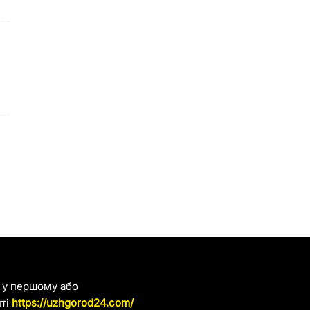
я у першому або
йті
https://uzhgorod24.com/