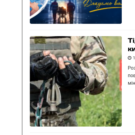
Т
к
Ро
по
мі