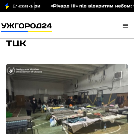
и
«Річард ІІІ» під відкритим небом: у Невицькому
ТЦК