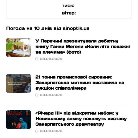
тиск:
вітер:
Погода на 10 днів від
sinoptik.ua
У Перечині презентували дебютну
книгу Ганни Мегели «Коли літа поважні
за плечима» (фото)
08.08.2026
21 тонна промислової сировини:
Закарпатська митниця виставила на
аукціон співполімери
08.08.2026
«Річард ІІІ» під відкритим небом: у
Невицькому замку покажуть виставу
Закарпатського драмтеатру
08.08.2026