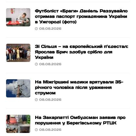
Футболіст «Браги» Даніель Раззувайло
отримав паспорт громадянина України
в Ужгороді (фото)
08.08.2026
Зі Сільця — на європейський п’єдестал:
Ярослав Брич здобув срібло для
України
08.08.2026
На Міжгірщині медики врятували 35-
річного чоловіка після ураження
струмом
08.08.2026
На Закарпатті Омбудсман заявив про
порушення у Берегівському РТЦК
08.08.2026