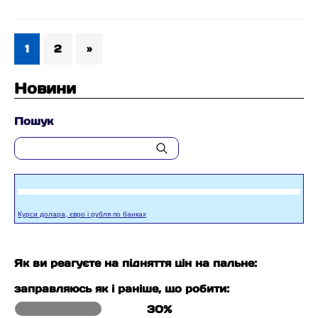
1
2
»
Новини
Пошук
Курси долара, євро і рубля по банках
Як ви реагуєте на підняття цін на пальне:
заправляюсь як і раніше, що робити:
30%