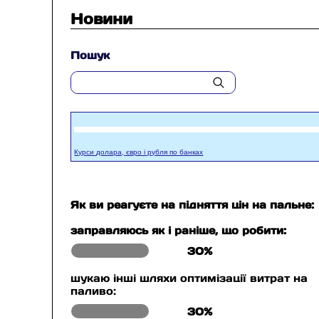
Новини
Пошук
Курси долара, євро і рубля по банках
Як ви реагуєте на підняття цін на пальне:
заправляюсь як і раніше, що робити:
30%
шукаю інші шляхи оптимізації витрат на
паливо:
30%