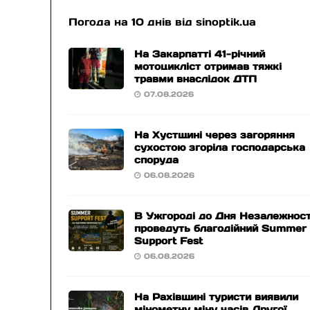
Погода на 10 днів від
sinoptik.ua
На Закарпатті 41-річний
мотоцикліст отримав тяжкі
травми внаслідок ДТП
07.08.2026
На Хустщині через загоряння
сухостою згоріла господарська
споруда
06.08.2026
В Ужгороді до Дня Незалежност
проведуть благодійний Summer
Support Fest
06.08.2026
На Рахівщині туристи виявили
мінометну міну часів Другої