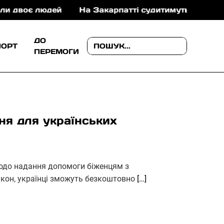
людей
На Закарпатті судитимуть військового ТЦК,
ДО
ПОРТ
ПЕРЕМОГИ
ня для українських
одо надання допомоги біженцям з
акон, українці зможуть безкоштовно
[…]