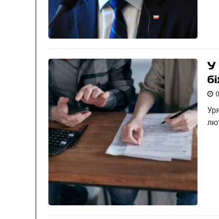
У
б
Уря
лю