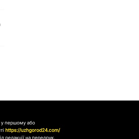
я
я у першому або
йті
https://uzhgorod24.com/
д редакції на передрук.