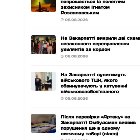
попрощається із полеглим
захисником Ігнатом
Роздяловським
06.08.2026
На Закарпатті викрили дві схем
незаконного переправлення
ухилянтів за кордон
06.08.2026
На Закарпатті судитимуть
військового ТЦК, якого
обвинувачують у катуванні
військовозобов’язаного
05.08.2026
Після перевірки «Артеку» на
Закарпатті Омбудсман виявив
порушення ще в одному
дитячому таборі (відео)