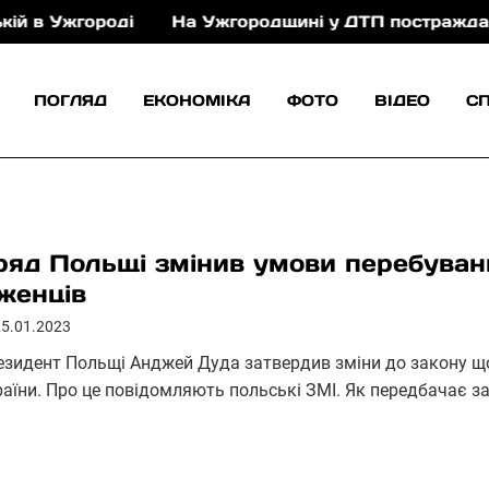
ороді
На Ужгородщині у ДТП постраждали двоє 
ПОГЛЯД
ЕКОНОМІКА
ФОТО
ВІДЕО
С
ряд Польщі змінив умови перебуван
іженців
25.01.2023
езидент Польщі Анджей Дуда затвердив зміни до закону щ
раїни. Про це повідомляють польські ЗМІ. Як передбачає з