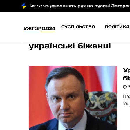
имчасово ускладнять рух на вулиці Загорській в Ужг
СУСПІЛЬСТВО
ПОЛІТИКА
українські біженці
У
б
Пр
Ук