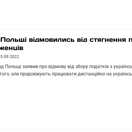
 Польщі відмовились від стягнення п
іженців
05.09.2022
д Польщі заявив про відмову від збору податків з українськ
того, але продовжують працювати дистанційно на українсь