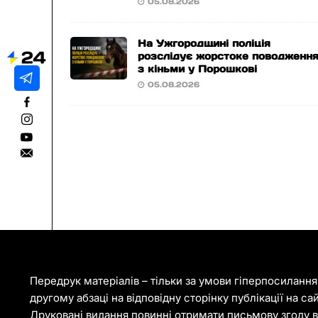
05.08.2026
На Ужгородщині поліція
розслідує жорстоке поводженн
з кіньми у Порошкові
05.08.2026
Передрук матеріалів – тільки за умови гіперпосиланн
другому абзаці на відповідну сторінку публікації на са
Друковані видання повинні отримати письмову згоду ві