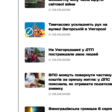
світової війни
06.08.2026
Тимчасово ускладнять рух на
вулиці Загорській в Ужгороді
06.08.2026
На Ужгородщині у ДТП
постраждали двоє людей
06.08.2026
ВПО можуть повернути частину
коштів за оренду житла: у ДПС
пояснили, як отримати податко
знижку
06.08.2026
Виноградівська громада 6 серп