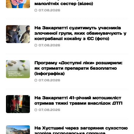
малолітніх сестер (відео)
07.08.2026
На Закарпатті судитимуть учасників
злочинної групи, яких обвинувачують у
контрабанді кокаїну з ЄС (фото)
07.08.2026
Програму «Доступні ліки» розширили:
як отримати препарати безоплатно
(інфографіка)
07.08.2026
На Закарпатті 41-річний мотоцикліст
отримав тяжкі травми внаслідок ДТП
07.08.2026
На Хустщині через загоряння сухостою
згоріла господарська споруда