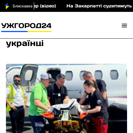
р (відео)
На Закарпатті судитимуть учасників злоч
українці