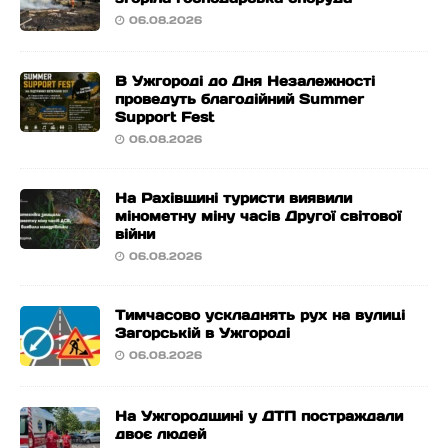
06.08.2026
В Ужгороді до Дня Незалежності
проведуть благодійний Summer
Support Fest
06.08.2026
На Рахівщині туристи виявили
мінометну міну часів Другої світової
війни
06.08.2026
Тимчасово ускладнять рух на вулиці
Загорській в Ужгороді
06.08.2026
На Ужгородщині у ДТП постраждали
двоє людей