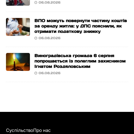
06.08.2026
ВПО можуть повернути частину коштів
за оренду житла: у ДПС пояснили, як
отримати податкову знижку
06.08.2026
Виноградівська громада 6 серпня
попрощається із полеглим захисником
Ігнатом Роздяловським
06.08.2026
Суспільство
Про нас