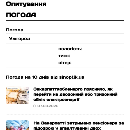
Опитування
ПОГОДА
Погода
Ужгород
вологість:
тиск:
вітер:
Погода на 10 днів від
sinoptik.ua
Закарпаттяобленерго пояснило, як
перейти на двозонний або тризонний
облік електроенергії
07.08.2026
На Закарпатті затримано пенсіонера за
підозрою у зґвалтуванні двох