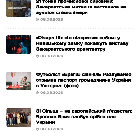
21 тонна промислової сировини:
Закарпатська митниця виставила на
аукціон співполімери
08.08.2026
«Річард ІІІ» під відкритим небом: у
Невицькому замку покажуть виставу
Закарпатського драмтеатру
08.08.2026
Футболіст «Браги» Даніель Раззувайло
отримав паспорт громадянина України
в Ужгороді (фото)
08.08.2026
Зі Сільця — на європейський п’єдестал:
Ярослав Брич здобув срібло для
України
08.08.2026