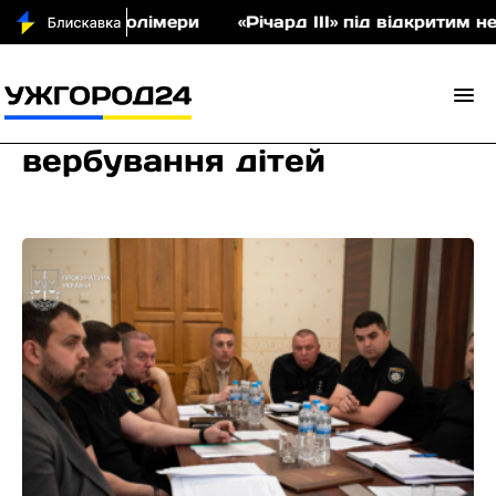
 співполімери
«Річард ІІІ» під відкритим небом:
вербування дітей