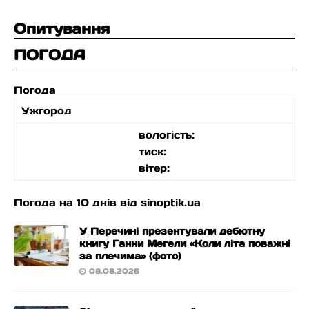
Опитування
ПОГОДА
Погода
Ужгород
вологість:
тиск:
вітер:
Погода на 10 днів від
sinoptik.ua
У Перечині презентували дебютну
книгу Ганни Мегели «Коли літа поважні
за плечима» (фото)
08.08.2026