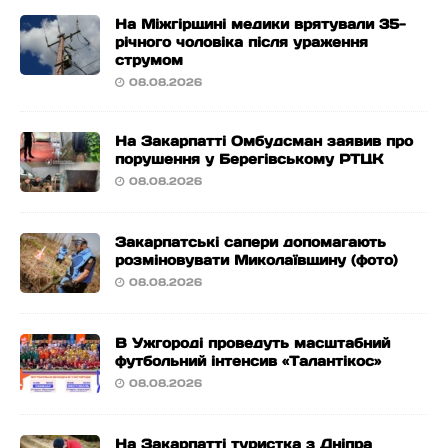
На Міжгірщині медики врятували 35-
річного чоловіка після ураження
струмом
08.08.2026
На Закарпатті Омбудсман заявив про
порушення у Берегівському РТЦК
08.08.2026
Закарпатські сапери допомагають
розміновувати Миколаївщину (фото)
08.08.2026
В Ужгороді проведуть масштабний
футбольний інтенсив «Талантікос»
08.08.2026
На Закарпатті туристка з Дніпра