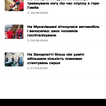
травмувала ногу під час спуску з гори
Гимба
08.08.2026
На Мукачівщині зіткнулися автомобіль
і велосипед: двох чоловіків
госпіталізували
08.08.2026
На Закарпатті більш ніж удвічі
збільшили кількість планових
стентувань серця
07.08.2026