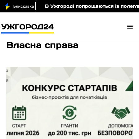
В Ужгороді попрощаються із полеглим захисни
Власна справа