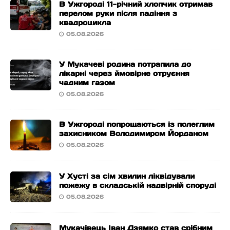
В Ужгороді 11-річний хлопчик отримав
перелом руки після падіння з
квадроцикла
05.08.2026
У Мукачеві родина потрапила до
лікарні через ймовірне отруєння
чадним газом
05.08.2026
В Ужгороді попрощаються із полеглим
захисником Володимиром Йорданом
05.08.2026
У Хусті за сім хвилин ліквідували
пожежу в складській надвірній споруді
05.08.2026
Мукачівець Іван Дзямко став срібним