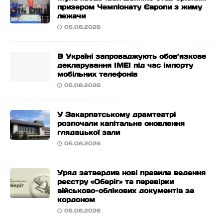
призером Чемпіонату Європи з жиму
лежачи
05.08.2026
В Україні запроваджують обов’язкове
декларування IMEI під час імпорту
мобільних телефонів
05.08.2026
У Закарпатському драмтеатрі
розпочали капітальне оновлення
глядацької зали
05.08.2026
Уряд затвердив нові правила ведення
реєстру «Оберіг» та перевірки
військово-облікових документів за
кордоном
05.08.2026