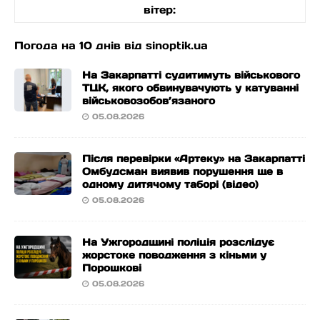
вітер:
Погода на 10 днів від
sinoptik.ua
На Закарпатті судитимуть військового
ТЦК, якого обвинувачують у катуванні
військовозобов’язаного
05.08.2026
Після перевірки «Артеку» на Закарпатті
Омбудсман виявив порушення ще в
одному дитячому таборі (відео)
05.08.2026
На Ужгородщині поліція розслідує
жорстоке поводження з кіньми у
Порошкові
05.08.2026