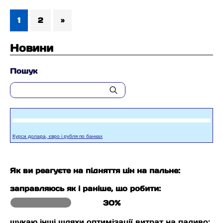
1
2
»
Новини
Пошук
Курси долара, євро і рубля по банках
Як ви реагуєте на підняття цін на пальне:
заправляюсь як і раніше, що робити:
30%
шукаю інші шляхи оптимізації витрат на паливо: