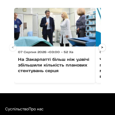
<
>
07 Серпня 2026 +03:00 — 52 Хв
07 Серпн
На Закарпатті більш ніж удвічі
Через 
збільшили кількість планових
право
стентувань серця
можут
води в
Суспільство
Про нас