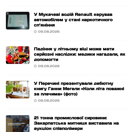
У Мукачеві водій Renault керував
автомобілем у стані наркотичного
сп’яніння
09.08.2026
Падіння у літньому віці може мати
серйозні наслідки: медики нагадали, як
допомогти
09.08.2026
У Перечині презентували дебютну
книгу Ганни Мегели «Коли літа поважні
за плечима» (фото)
08.08.2026
21 тонна промислової сировини:
Закарпатська митниця виставила на
аукціон співполімери