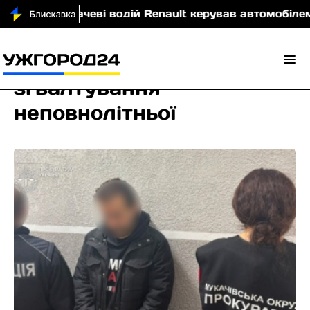
У Мукачеві водій Renault керував автомобілем у с
згвалтування
неповнолітньої