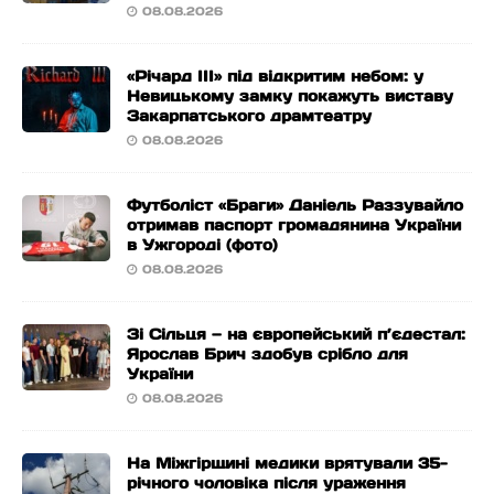
08.08.2026
«Річард ІІІ» під відкритим небом: у
Невицькому замку покажуть виставу
Закарпатського драмтеатру
08.08.2026
Футболіст «Браги» Даніель Раззувайло
отримав паспорт громадянина України
в Ужгороді (фото)
08.08.2026
Зі Сільця — на європейський п’єдестал:
Ярослав Брич здобув срібло для
України
08.08.2026
На Міжгірщині медики врятували 35-
річного чоловіка після ураження