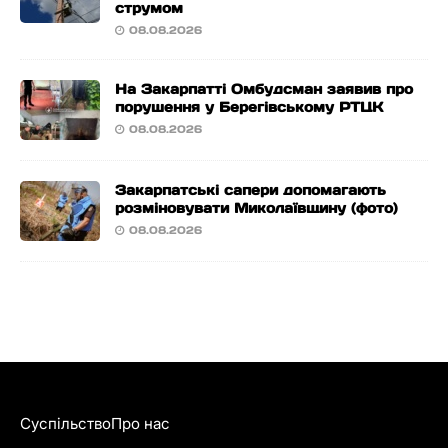
струмом
08.08.2026
На Закарпатті Омбудсман заявив про
порушення у Берегівському РТЦК
08.08.2026
Закарпатські сапери допомагають
розміновувати Миколаївщину (фото)
08.08.2026
Суспільство
Про нас