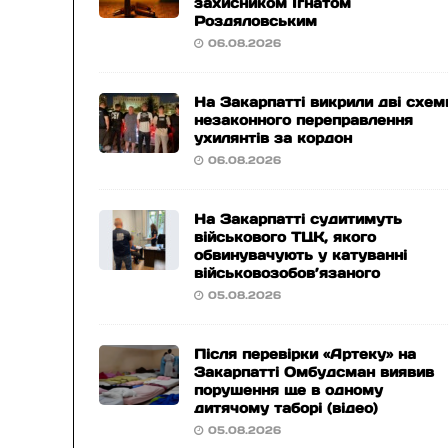
захисником Ігнатом
Роздяловським
06.08.2026
На Закарпатті викрили дві схем
незаконного переправлення
ухилянтів за кордон
06.08.2026
На Закарпатті судитимуть
військового ТЦК, якого
обвинувачують у катуванні
військовозобов’язаного
05.08.2026
Після перевірки «Артеку» на
Закарпатті Омбудсман виявив
порушення ще в одному
дитячому таборі (відео)
05.08.2026