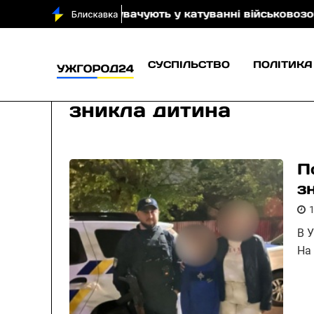
кого обвинувачують у катуванні військовозобов’язано
СУСПІЛЬСТВО
ПОЛІТИКА
зникла дитина
П
з
В 
На