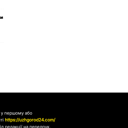
ли
я у першому або
йті
https://uzhgorod24.com/
д редакції на передрук.