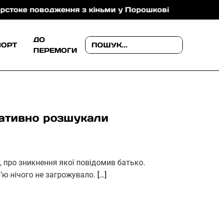
оводження з кіньми у Порошкові
В Ужгороді попр
ДО
ПОРТ
ПЕРЕМОГИ
ративно розшукали
, про зникнення якої повідомив батько.
’ю нічого не загрожувало.
[…]