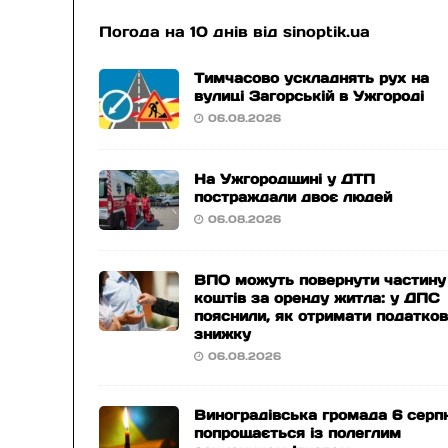
Погода на 10 днів від
sinoptik.ua
Тимчасово ускладнять рух на
вулиці Загорській в Ужгороді
06.08.2026
На Ужгородщині у ДТП
постраждали двоє людей
06.08.2026
ВПО можуть повернути частину
коштів за оренду житла: у ДПС
пояснили, як отримати податко
знижку
06.08.2026
Виноградівська громада 6 серп
попрощається із полеглим