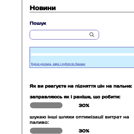
Новини
Пошук
Курси долара, євро і рубля по банках
Як ви реагуєте на підняття цін на пальне:
заправляюсь як і раніше, що робити:
30%
шукаю інші шляхи оптимізації витрат на
паливо:
30%