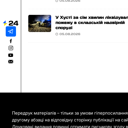
05.08.2026
У Хусті за сім хвилин ліквідува
пожежу в складській надвірній
споруді
05.08.2026
Передрук матеріалів – тільки за умови гіперпосиланн
другому абзаці на відповідну сторінку публікації на са
Друковані видання повинні отримати письмову згоду ві