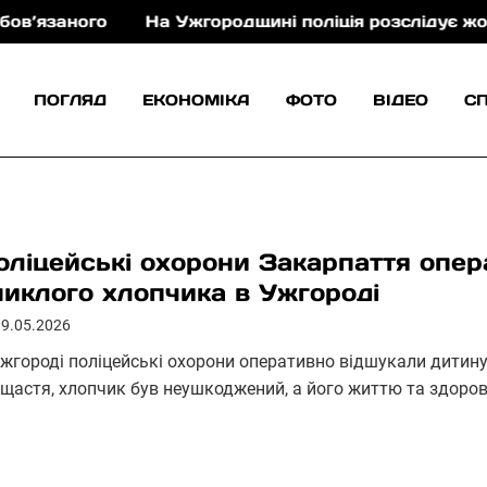
го
На Ужгородщині поліція розслідує жорстоке п
ПОГЛЯД
ЕКОНОМІКА
ФОТО
ВІДЕО
С
оліцейські охорони Закарпаття опе
никлого хлопчика в Ужгороді
19.05.2026
Ужгороді поліцейські охорони оперативно відшукали дитину
 щастя, хлопчик був неушкоджений, а його життю та здоров