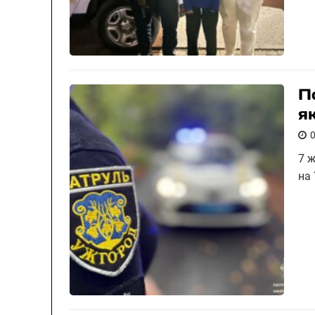
П
я
7 
на