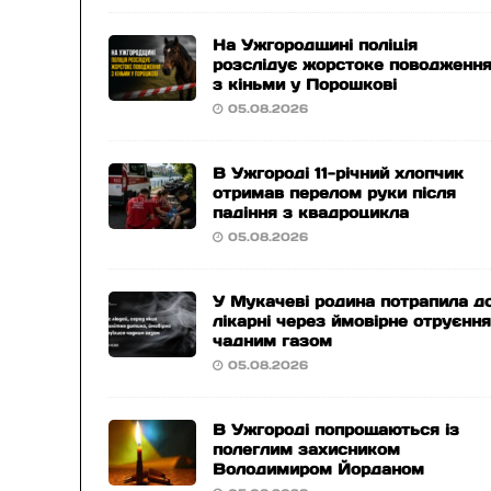
На Ужгородщині поліція
розслідує жорстоке поводженн
з кіньми у Порошкові
05.08.2026
В Ужгороді 11-річний хлопчик
отримав перелом руки після
падіння з квадроцикла
05.08.2026
У Мукачеві родина потрапила д
лікарні через ймовірне отруєнн
чадним газом
05.08.2026
В Ужгороді попрощаються із
полеглим захисником
Володимиром Йорданом