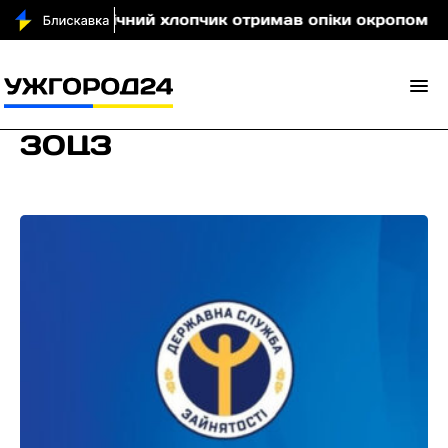
вщині 5-річний хлопчик отримав опіки окропом
К
ЗОЦЗ