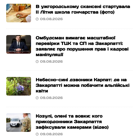
В ужгородському скансені стартувала
ІІ Літня школа гончарства (фото)
09.08.2026
Омбудсман вимагає масштабної
перевірки ТЦК та СП на Закарпатті:
заявляє про порушення прав і кадрові
маніпуляції
09.08.2026
Небесно-сині дзвоники Карпат: де на
Закарпатті можна побачити альпійські
квіти
09.08.2026
Козулі, олені та вовки: кого
прикордонники Закарпаття
зафіксували камерами (відео)
09.08.2026