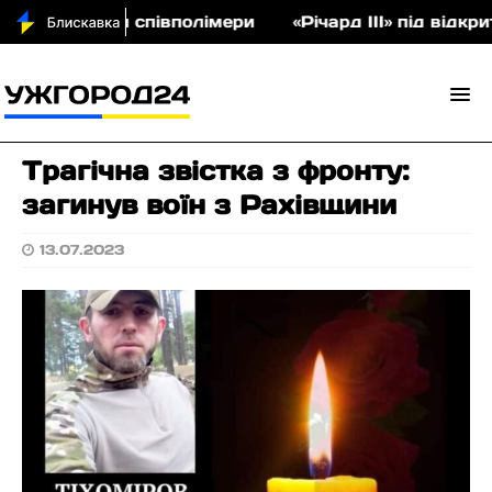
на аукціон співполімери
«Річард ІІІ» під відкри
Трагічна звістка з фронту:
загинув воїн з Рахівщини
13.07.2023