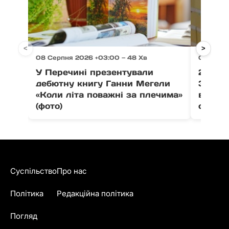
<
>
08 Серпня 2026 +03:00 — 48 Хв
08 Серп
У Перечині презентували
21 тон
дебютну книгу Ганни Мегели
Закар
«Коли літа поважні за плечима»
вистав
(фото)
співпо
Суспільство
Про нас
Політика
Редакційна політика
Погляд