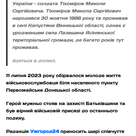
України – солдата Тіхоміров Миколи
Сергійовича. Тіхоміров Микола Сергійович
народився 30 жовтня 1986 року та проживав
в селі Капустяни Вінницької області, однак є
уродженцем села Лазещина Ясінянської
територіальної громади, де багато років тут
проживав.
йдеться в дописі.
11 липня 2023 року обірвалося молоде життя
військовослужбовця біля населеного пункту
Первомайське Донецької області.
Герой мужньо стояв на захисті Батьківщини та
був вірний військовій присязі до останнього
подиху.
Редакція
Ужгород24
приносить щирі співчуття