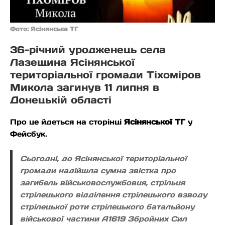
Фото: Ясінянська ТГ
36-річний уродженець села
Лазещина Ясінянської
територіальної громади Тіхоміров
Микола загинув 11 липня в
Донецькій області
Про це йдеться на сторінці
Ясінянської ТГ
у
Фейсбук.
Сьогодні, до Ясінянської територіальної
громади надійшла сумна звістка про
загибель військовослужбовця, стрільця
стрілецького відділення стрілецького взводу
стрілецької роти стрілецького батальйону
військової частини А1619 Збройних Сил