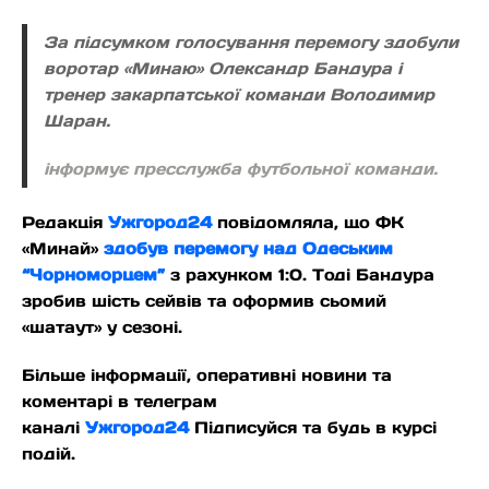
За підсумком голосування перемогу здобули
воротар «Минаю» Олександр Бандура і
тренер закарпатської команди Володимир
Шаран.
інформує пресслужба футбольної команди.
Редакція
Ужгород24
повідомляла, що ФК
«Минай»
здобув перемогу над Одеським
“Чорноморцем”
з рахунком 1:0. Тоді Бандура
зробив шість сейвів та оформив сьомий
«шатаут» у сезоні.
Більше інформації, оперативні новини та
коментарі в телеграм
каналі
Ужгород24
Підписуйся та будь в курсі
подій.