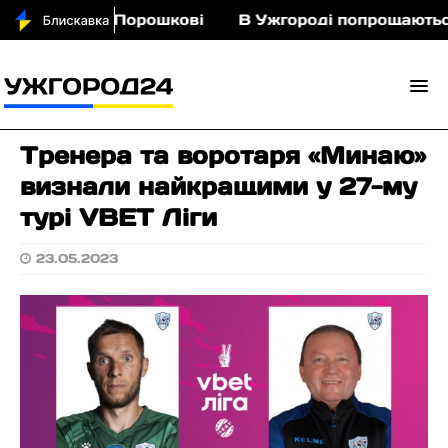
з кіньми у Порошкові
В Ужгороді попрощаються 
Тренера та воротаря «Минаю»
визнали найкращими у 27-му
турі VBET Ліги
23.05.2023