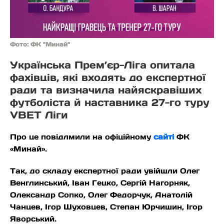
Фото: ФК "Минай"
Українська Прем’єр-Ліга опитала
фахівців, які входять до експертної
ради та визначила найяскравіших
футболіста й наставника 27-го туру
VBET Ліги
Про це повідлмили на офіційному
сайті
ФК
«Минай».
Так, до складу експертної ради увійшли Олег
Венглинський, Іван Гецко, Сергій Нагорняк,
Олександр Сопко, Олег Федорчук, Анатолій
Чанцев, Ігор Шуховцев, Степан Юрчишин, Ігор
Яворський.