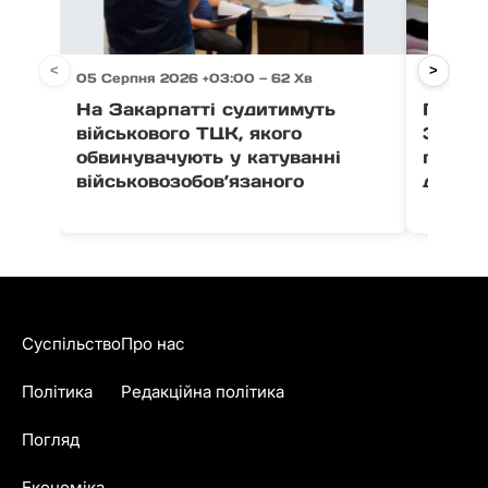
<
>
05 Серпня 2026 +03:00 — 62 Хв
05 Серп
На Закарпатті судитимуть
Після 
військового ТЦК, якого
Закар
обвинувачують у катуванні
поруш
військовозобов’язаного
дитячо
Суспільство
Про нас
Політика
Редакційна політика
Погляд
Економіка