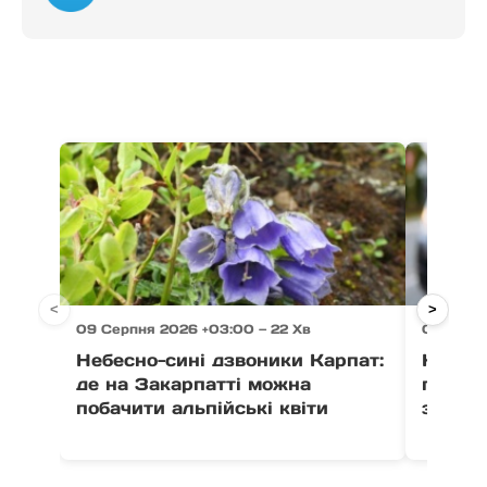
<
>
09 Серпня 2026 +03:00 — 22 Хв
09 Серпн
Небесно-сині дзвоники Карпат:
Козулі
де на Закарпатті можна
прико
побачити альпійські квіти
зафікс