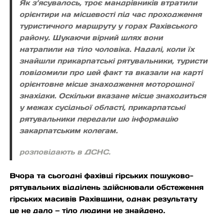
Як з’ясувалось, троє мандрівників втратили
орієнтири на місцевості під час проходження
туристичного маршруту у горах Рахівського
району. Шукаючи вірний шлях вони
натрапили на тіло чоловіка. Надалі, коли їх
знайшли прикарпатські рятувальники, туристи
повідомили про цей факт та вказали на карті
орієнтовне місце знаходження моторошної
знахідки. Оскільки вказане місце знаходиться
у межах сусідньої області, прикарпатські
рятувальники передали цю інформацію
закарпатським колегам.
розповідають в ДСНС.
Вчора та сьогодні фахівці гірських пошуково-
рятувальних відділень здійснювали обстеження
гірських масивів Рахівщини, однак результату
це не дало — тіло людини не знайдено.