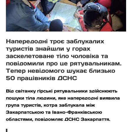
Напередодні троє заблукалих
туристів знайшли у горах
заскелетоване тіло чоловіка та
повідомили про це рятувальникам.
Тепер невідомого шукає близько
50 працівників ДСНС
Від світанку гірські рятувальники здійснюють
пошуки тіла людини, яке напередодні виявила
група туристів, котра заблукала між
Закарпатською та Івано-Франківською
областями, повідомляє ДСНС Закарпаття.