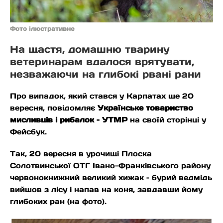
Фото ілюстративне
На щастя, домашню тварину
ветеринарам вдалося врятувати,
незважаючи на глибокі рвані рани
Про випадок, який стався у Карпатах ще 20
вересня, повідомляє
Українське товариство
мисливців і рибалок – УТМР
на своїй сторінці у
Фейсбук.
Так, 20 вересня в урочищі Плоска
Солотвинської ОТГ Івано-Франківського району
червонокнижний великий хижак – бурий ведмідь
вийшов з лісу і напав на коня, завдавши йому
глибоких ран (на фото).