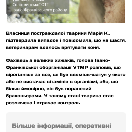
Власниця постраждалої тварини Марія К.,
підтвердила випадок і повідомила, що на щастя,
ветеринарам вдалось врятувати коня.
Фахівець з великих хижаків, голова Івано-
Франківської оборганізації УТМР розповів, що
вірогідніше за все, це був ведмідь-шатун у якого
або не вистачає вітамінів в організмі, або, що
більш ймовірно, він був поранений
браконьєрами. У такому стані тварина стає
розлючена і втрачає контроль
Більше інформації, оперативні