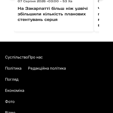
07 Серпня 2026 +03:00 — 53 Хв
07 Серпн
На Закарпатті більш ніж удвічі
Через 
збільшили кількість планових
право
стентувань серця
можут
води в
Суспільство
Про нас
Політика
Редакційна політика
Погляд
Економіка
Фото
Відео