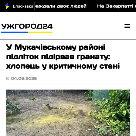
у ДТП постраждали двоє людей
На Закарпатті су
У Мукачівському районі
підліток підірвав гранату:
хлопець у критичному стані
04.08.2025