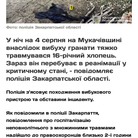
Фото: поліція Закарпатської області
У ніч на 4 серпня на Мукачівщині
внаслідок вибуху гранати тяжко
травмувався 16-річний хлопець.
Зараз він перебуває в реанімації у
критичному стані, – повідомляє
поліція Закарпатської області.
Поліція з’ясовує походження вибухового
пристрою та обставини інциденту.
Як повідомили в поліції Закарпаття,
повідомлення про госпіталізацію
неповнолітнього з множинними травмами
надійшло до правоохоронців близько 2-ї години