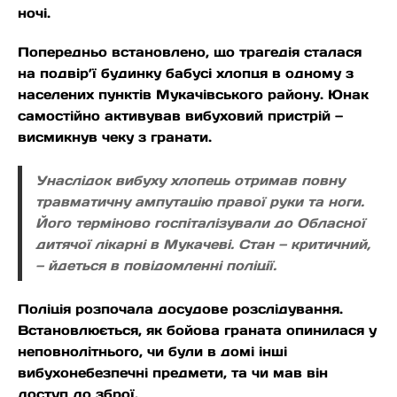
ночі.
Попередньо встановлено, що трагедія сталася
на подвір’ї будинку бабусі хлопця в одному з
населених пунктів Мукачівського району. Юнак
самостійно активував вибуховий пристрій —
висмикнув чеку з гранати.
Унаслідок вибуху хлопець отримав повну
травматичну ампутацію правої руки та ноги.
Його терміново госпіталізували до Обласної
дитячої лікарні в Мукачеві. Стан — критичний,
— йдеться в повідомленні поліції.
Поліція розпочала досудове розслідування.
Встановлюється, як бойова граната опинилася у
неповнолітнього, чи були в домі інші
вибухонебезпечні предмети, та чи мав він
доступ до зброї.