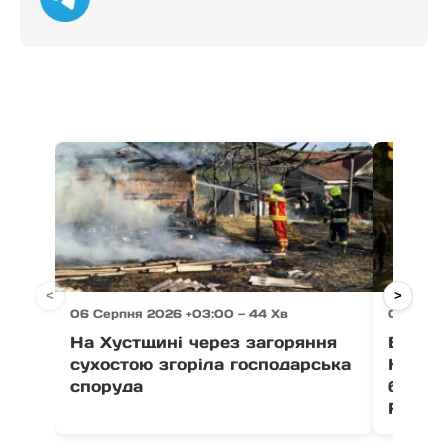
<
>
06 Серпня 2026 +03:00 — 44 Хв
06 Серп
На Хустщині через загоряння
В Ужго
сухостою згоріла господарська
Незал
споруда
благо
Fest