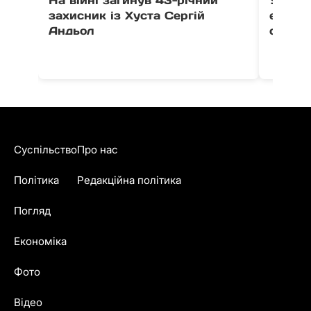
На війні загинув 43-річний
У Мука
захисник із Хуста Сергій
еколог
Андьол
сортув
Суспільство
Про нас
Політика
Редакційна політика
Погляд
Економіка
Фото
Відео