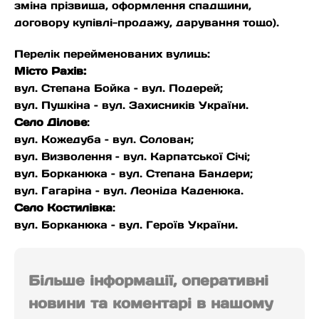
зміна прізвища, оформлення спадщини,
договору купівлі-продажу, дарування тощо).
Перелік перейменованих вулиць:
Місто Рахів:
вул. Степана Бойка – вул. Подерей;
вул. Пушкіна – вул. Захисників України.
Село Ділове
:
вул. Кожедуба – вул. Солован;
вул. Визволення – вул. Карпатської Січі;
вул. Борканюка – вул. Степана Бандери;
вул. Гагаріна – вул. Леоніда Каденюка.
Село Костилівка
:
вул. Борканюка – вул. Героїв України.
Більше інформації, оперативні
новини та коментарі в нашому