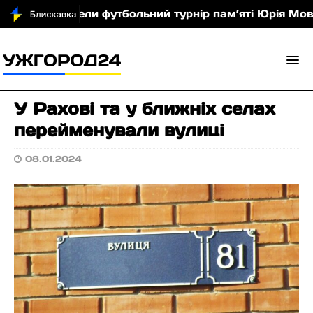
Хусті провели футбольний турнір пам’яті Юрія Мовча
У Рахові та у ближніх селах
перейменували вулиці
08.01.2024