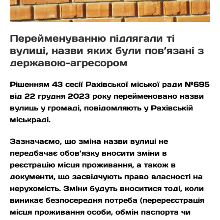
Перейменуванню підлягали ті
вулиці, назви яких були пов’язані з
державою-агресором
Рішенням 43 сесії Рахівської міської ради №695
від 22 грудня 2023 року перейменовано назви
вулиць у громаді, повідомляють у Рахівській
міськраді.
Зазначаємо, що зміна назви вулиці не
передбачає обов’язку вносити зміни в
реєстрацію місця проживання, а також в
документи, що засвідчують право власності на
нерухомість. Зміни будуть вноситися тоді, коли
виникає безпосередня потреба (перереєстрація
місця проживання особи, обмін паспорта чи