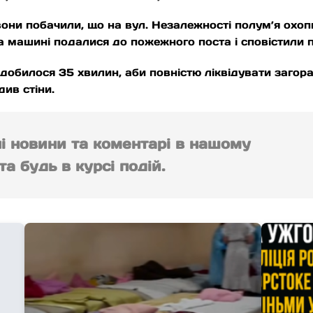
они побачили, що на вул. Незалежності полум’я охоп
на машині подалися до пожежного поста і сповістили 
добилося 35 хвилин, аби повністю ліквідувати загор
ив стіни.
ні новини та коментарі в нашому
а будь в курсі подій.