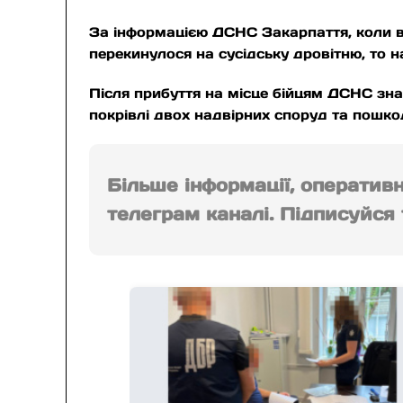
За інформацією ДСНС Закарпаття, коли в
перекинулося на сусідську дровітню, то 
Після прибуття на місце бійцям ДСНС зна
покрівлі двох надвірних споруд та пошкод
Більше інформації, оператив
телеграм каналі. Підписуйся т