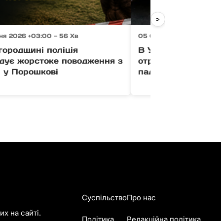
>
ня 2026 +03:00 — 56 Хв
05 Серпня 2026 +03:00 
городщині поліція
В Ужгороді 11-річ
ідує жорстоке поводження з
отримав перелом р
 у Порошкові
падіння з квадроц
Суспільство
Про нас
х на сайті.
Політика
Редакційна політика