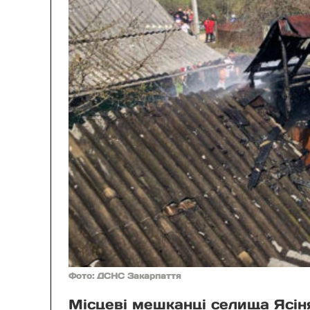
Фото: ДСНС Закарпаття
Місцеві мешканці селища Ясіня