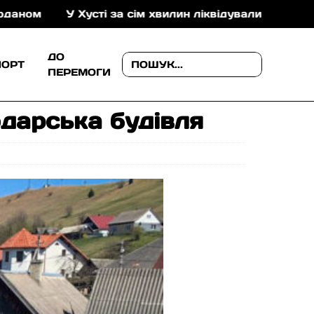
У Хусті за сім хвилин ліквідували пожежу в складськ
ДО
ПОРТ
ПЕРЕМОГИ
одарська будівля