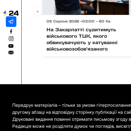
<
05 Серпня 2026 +03:00 — 60 Хв
На Закарпатті судитимуть
військового ТЦК, якого
обвинувачують у катуванні
військовозобов’язаного
Передрук матеріалів – тільки за умови гіперпосиланн
другому абзаці на відповідну сторінку публікації на са
Друковані видання повинні отримати письмову згоду ві
Редакція може не розділяти думок чи поглядів, висвіт