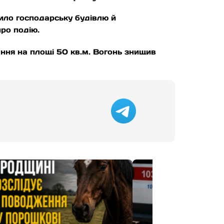
ило господарську будівлю й
про подію.
ання на площі 50 кв.м. Вогонь знищив