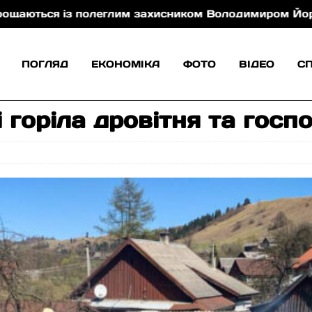
 із полеглим захисником Володимиром Йорданом
ПОГЛЯД
ЕКОНОМІКА
ФОТО
ВІДЕО
С
і горіла дровітня та госп