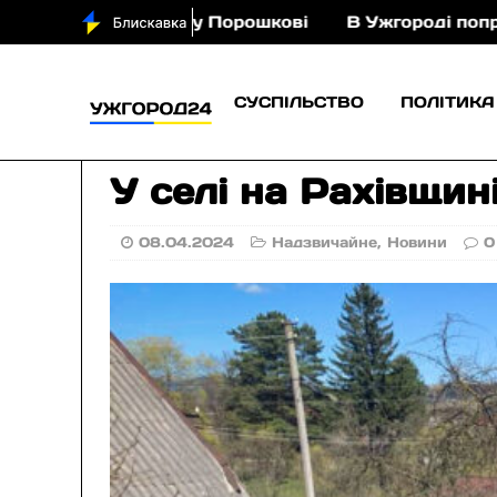
я з кіньми у Порошкові
В Ужгороді попрощаються
СУСПІЛЬСТВО
ПОЛІТИКА
У селі на Рахівщин
08.04.2024
Надзвичайне
,
Новини
0