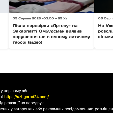
05 Серпня 2026 +03:00 — 65 Хв
05 Серп
Після перевірки «Артеку» на
На Уж
Закарпатті Омбудсман виявив
розсл
порушення ще в одному дитячому
кіньми
таборі (відео)
я у першому або
йті
https://uzhgorod24.com/
д редакції на передрук.
лених у авторських або рекламних повідомленнях, розміщени