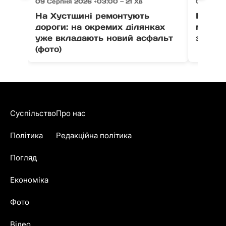
09 Серпня 2026 +03:00 — 21 Хв
09 Серпн
На Хустщині ремонтують
На Тяч
дороги: на окремих ділянках
мотоци
уже вкладають новий асфальт
зіткне
(фото)
Суспільство
Про нас
Політика
Редакційна політика
Погляд
Економіка
Фото
Відео