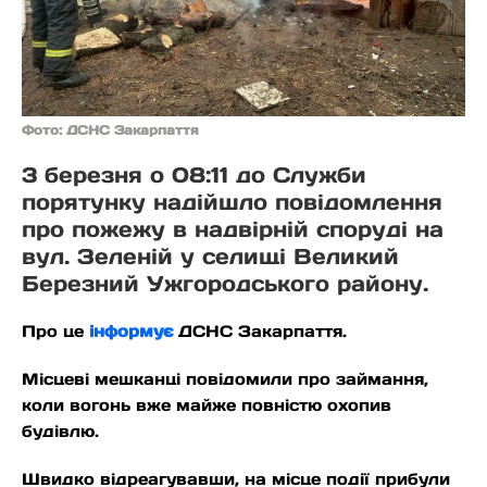
Фото: ДСНС Закарпаття
3 березня о 08:11 до Служби
порятунку надійшло повідомлення
про пожежу в надвірній споруді на
вул. Зеленій у селищі Великий
Березний Ужгородського району.
Про це
інформує
ДСНС Закарпаття.
Місцеві мешканці повідомили про займання,
коли вогонь вже майже повністю охопив
будівлю.
Швидко відреагувавши, на місце події прибули