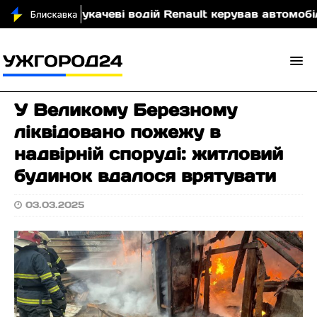
ю
У Мукачеві водій Renault керував автомобілем у
У Великому Березному
ліквідовано пожежу в
надвірній споруді: житловий
будинок вдалося врятувати
03.03.2025