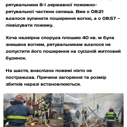
рятувальники 8-ї державної пожежно-
рятувальної частини селища. Вже о 08:21
вдалося зупинити поширення вогню, а о 08:57 —
ліквідувати пожежу.
Хоча надвірна споруда площею 40 кв. м була
знищена вогнем, рятувальникам вдалося не
допустити його поширення на сусідній житловий
будинок.
На щастя, внаслідок пожежі ніхто не
постраждав. Причини загоряння та розмір
збитків наразі встановлюються.