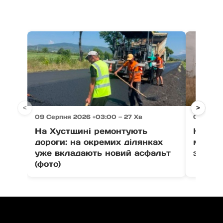
<
>
09 Серпня 2026 +03:00 — 27 Хв
09 Серп
На Хустщині ремонтують
На Тяч
дороги: на окремих ділянках
мотоци
уже вкладають новий асфальт
зіткне
(фото)