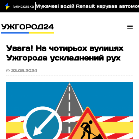
ровою
У Мукачеві водій Renault керував автомобіл
Увага! На чотирьох вулицях
Ужгорода ускладнений рух
23.09.2024