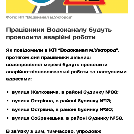
Фото: КП "Водоканал м.Ужгород"
Працівники Водоканалу будуть
проводити аварійні роботи
Як повідомили в
КП “Водоканал м.Ужгород”
,
протягом дня працівники дільниці
водопровідної мережі будуть проводити
аварійно-відновлювальні роботи за наступними
адресами:
вулиця Жатковича, в районі будинку №88;
вулиця Острівна, в районі будинку №13;
вулиця Острівна, в районі будинку №20;
вулиця Собранецька, в районі будинку №58.
В зв’язку з цим, тимчасово, упродовж