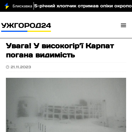
валявщині 5-річний хлопчик отримав опіки окропом
Увага! У високогір’ї Карпат
погана видимість
21.11.2023