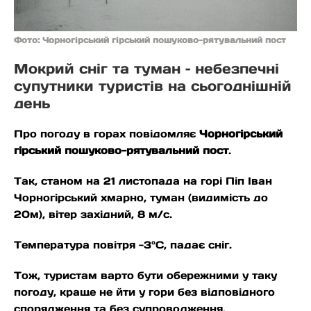
Фото: Чорногірський гірський пошуково-рятувальний пост
Мокрий сніг та туман – небезпечні
супутники туристів на сьогоднішній
день
Про погоду в горах повідомляє
Чорногірський
гірський пошуково-рятувальний пост
.
Так, станом на 21 листопада на горі Піп Іван
Чорногірський хмарно, туман (видимість до
20м), вітер західний, 8 м/с.
Температура повітря -3°С, падає сніг.
Тож, туристам варто бути обережними у таку
погоду, краще не йти у гори без відповідного
спорядження та без супроводження.