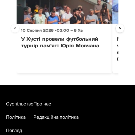
<
>
10 Серпня 2026 +03:00 — 8 Хв
10 Серпн
У Хусті провели футбольний
Мукачі
турнір пам’яті Юрія Мовчана
чотири
етапі 
(фото)
Суспільство
Про нас
Політика
Редакційна політика
Погляд