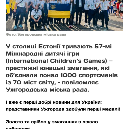
Фото: Ужгородська міська рада
У столиці Естонії тривають 57-мі
Міжнародні дитячі ігри
(International Children’s Games) —
престижні юнацькі змагання, які
об’єднали понад 1000 спортсменів
із 70 міст світу, – повідомляє
Ужгородська міська рада.
І вже є перші добрі новини для України:
представники Ужгорода здобули перші медалі!
Золото та срібло у змаганнях з дзюдо
вибороли: