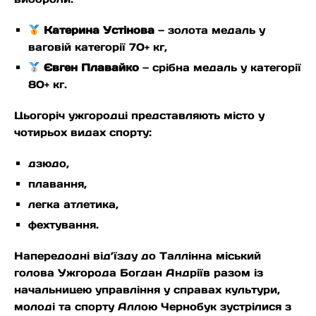
Катерина Устінова
— золота медаль у
ваговій категорії 70+ кг,
Євген Плавайко
— срібна медаль у категорії
80+ кг.
Цьогоріч ужгородці представляють місто у
чотирьох видах спорту:
дзюдо,
плавання,
легка атлетика,
фехтування.
Напередодні від’їзду до Таллінна міський
голова Ужгорода Богдан Андріїв разом із
начальницею управління у справах культури,
молоді та спорту Аллою Чернобук зустрілися з