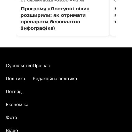
07 Серпня 2026 +03:00 — 43 Хв
07 Серпн
Програму «Доступні ліки»
На Зак
розширили: як отримати
мотоци
препарати безоплатно
травм
(інфографіка)
Суспільство
Про нас
Політика
Редакційна політика
Погляд
Економіка
Фото
Відео