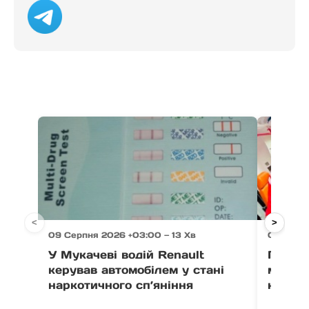
<
>
09 Серпня 2026 +03:00 — 13 Хв
09 Серп
У Мукачеві водій Renault
Падінн
керував автомобілем у стані
мати с
наркотичного сп’яніння
нагада