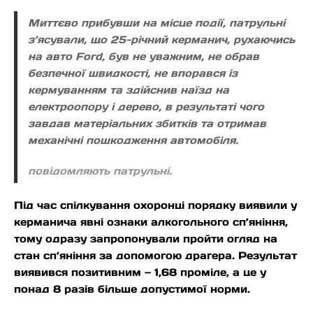
Миттєво прибувши на місце події, патрульні
з’ясували, що 25-річний керманич, рухаючись
на авто Ford, був не уважним, не обрав
безпечної швидкості, не впорався із
кермуванням та здійснив наїзд на
електроопору і дерево, в результаті чого
завдав
матеріальних збитків та отримав
механічні пошкодження автомобіля.
повідомляють патрульні.
Під час спілкування охоронці порядку виявили у
керманича явні ознаки алкогольного сп’яніння,
тому одразу запропонували пройти огляд на
стан сп’яніння за допомогою драгера. Результат
виявився позитивним — 1,68 проміле, а це у
понад 8 разів більше допустимої норми.