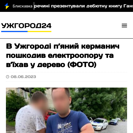
У Перечині презентували дебютну книгу Ганни Мегел
В Ужгороді п’яний керманич
пошкодив електроопору та
в’їхав у дерево (ФОТО)
08.06.2023