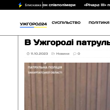
ла на аукціон співполімери
«Річард ІІІ» під відк
СУСПІЛЬСТВО
ПОЛІТИКА
В Ужгороді патрул
11.10.2023
Новини
0