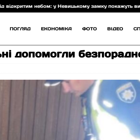
ритим небом: у Невицькому замку покажуть виставу З
ПОГЛЯД
ЕКОНОМІКА
ФОТО
ВІДЕО
С
ьні допомогли безпорадн