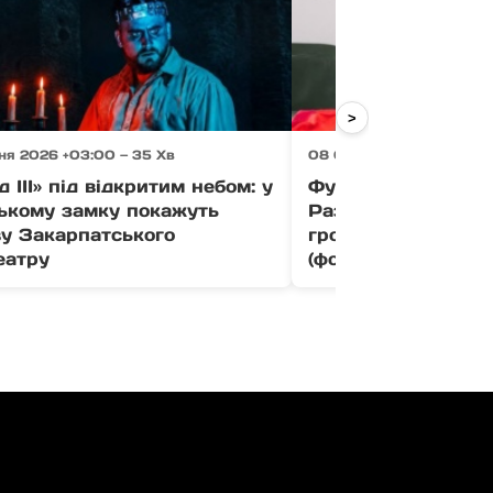
>
ня 2026 +03:00 — 35 Хв
08 Серпня 2026 +03:00 
д ІІІ» під відкритим небом: у
Футболіст «Браги»
ькому замку покажуть
Раззувайло отрим
ву Закарпатського
громадянина Украї
еатру
(фото)