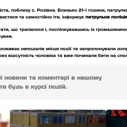
ста, поблизу с. Розівка. Близько 21-ї години, патрул
двестися та самостійно іти, інформує
патрульна поліці
ати, що трапилося і, поспілкувавшись із громадянино
бував.
проживає неподалік місця події та запропонували до
рез відсутність чоловіка та вже починали бити на спо
ні новини та коментарі в нашому
а будь в курсі подій.