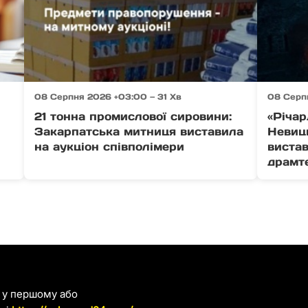
08 Серпня 2026 +03:00 — 31 Хв
08 Серп
21 тонна промислової сировини:
«Річар
Закарпатська митниця виставила
Невиц
на аукціон співполімери
виста
драмт
я у першому або