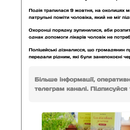
Подія трапилася 9 жовтня, на околицях мі
патрульні поміти чоловіка, який не міг пі
Охоронці порядку зупинилися, аби розпит
однак допомоги лікарів чоловік не потре
Поліцейські дізналисся, що громадянин 
передали рідним, які були занепокоєні че
Більше інформації, оператив
телеграм каналі. Підписуйся т