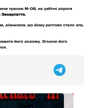
юючи трасою М-06, на узбіччі дороги
я Закарпаття.
м, дізналися, що йому раптово стало зле,
правити його додому. Згодом його
лох.