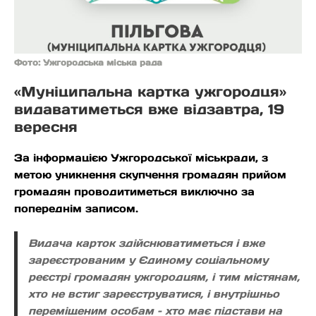
Фото: Ужгородська міська рада
«Муніципальна картка ужгородця»
видаватиметься вже відзавтра, 19
вересня
За інформацією Ужгородської міськради, з
метою уникнення скупчення громадян прийом
громадян проводитиметься виключно за
попереднім записом.
Видача карток здійснюватиметься і вже
зареєстрованим у Єдиному соціальному
реєстрі громадян ужгородцям, і тим містянам,
хто не встиг зареєструватися, і внутрішньо
переміщеним особам – хто має підстави на