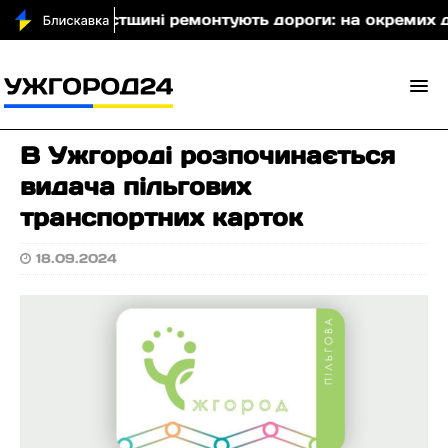
На Хустщині ремонтують дороги: на окремих діля
В Ужгороді розпочинається
видача пільгових
транспортних карток
18.09.2024