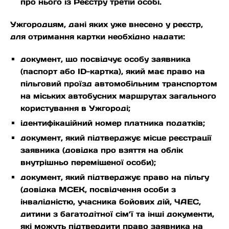
про нього із Реєстру третій особі.
Ужгородцям, дані яких уже внесено у реєстр,
для отримання картки необхідно надати:
документ, що посвідчує особу заявника
(паспорт або ID-картка), який має право на
пільговий проїзд автомобільним транспортом
на міських автобусних маршрутах загального
користування в Ужгороді;
ідентифікаційний номер платника податків;
документ, який підтверджує місце реєстрації
заявника (довідка про взяття на облік
внутрішньо переміщеної особи);
документ, який підтверджує право на пільгу
(довідка МСЕК, посвідчення особи з
інвалідністю, учасника бойових дій, ЧАЕС,
дитини з багатодітної сім’ї та інші документи,
які можуть підтвердити право заявника на