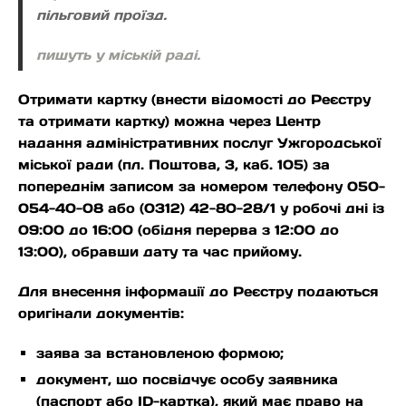
пільговий проїзд.
пишуть у міській раді.
Отримати картку (внести відомості до Реєстру
та отримати картку) можна через Центр
надання адміністративних послуг Ужгородської
міської ради (пл. Поштова, 3, каб. 105) за
попереднім записом за номером телефону 050-
054-40-08 або (0312) 42-80-28/1 у робочі дні із
09:00 до 16:00 (обідня перерва з 12:00 до
13:00), обравши дату та час прийому.
Для внесення інформації до Реєстру подаються
оригінали документів:
заява за встановленою формою;
документ, що посвідчує особу заявника
(паспорт або ID-картка), який має право на