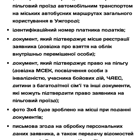
пільговий проїзд автомобільним транспортом
на міських автобусних маршрутах загального
користування в Ужгороді;
ідентифікаційний номер платника податків;
документ, який підтверджує місце реєстрації
заявника (довідка про взяття на облік
внутрішньо переміщеної особи);
документ, який підтверджує право на пільгу
(довідка МСЕК, посвідчення особи з
інвалідністю, учасника бойових дій, ЧАЕС,
дитини з багатодітної сім’ї та інші документи,
які можуть підтвердити право заявника на
пільговий проїзд);
фото 3х4 буде зроблено на місці при поданні
документів;
письмова згода на обробку персональних
даних заявника, а також передачу відомостей