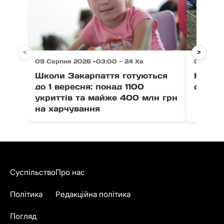
<
>
09 Серпня 2026 +03:00 — 24 Хв
09 Серп
Школи Закарпаття готуються
На Рах
до 1 вересня: понад 1100
одна л
укриттів та майже 400 млн грн
на харчування
Суспільство
Про нас
Політика
Редакційна політика
Погляд