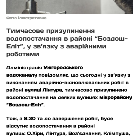
Фото ілюстративне
Тимчасове призупинення
водопостачання в районі “Боздош-
Еліт”, у зв’язку з аварійними
роботами
Адміністрація
Ужгородського
водоканалу
повідомляє, що сьогодні у зв’язку з
виконанням аварійно-відновлювальних робіт в
районі
вулиці Лінтура
, тимчасово призупинено
водопостачання на деяких вулицях
мікрорайону
“Боздош-Еліт”
.
Тож, з 9:30 та до завершення робіт, буде
відсутнє водопостачання в районі
вулиць:
О.Хіри, Лінтура, Воз’єднання, Клімпуша,