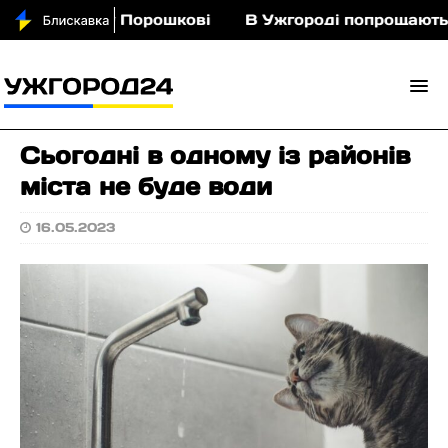
 з кіньми у Порошкові
В Ужгороді попрощаються
Сьогодні в одному із районів
міста не буде води
16.05.2023