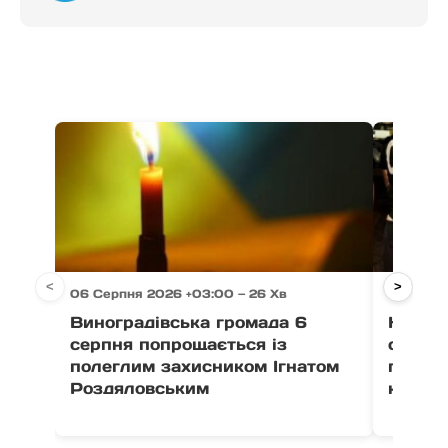
<
>
06 Серпня 2026 +03:00 — 26 Хв
06 Серп
Виноградівська громада 6
На Зак
серпня попрощається із
схеми
полеглим захисником Ігнатом
перепр
Роздяловським
кордо