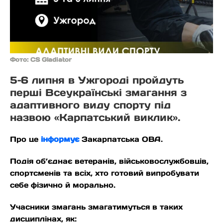
Фото: CS Gladiator
5–6 липня в Ужгороді пройдуть
перші Всеукраїнські змагання з
адаптивного виду спорту під
назвою «Карпатський виклик».
Про це
інформує
Закарпатська ОВА.
Подія об’єднає ветеранів, військовослужбовців,
спортсменів та всіх, хто готовий випробувати
себе фізично й морально.
Учасники змагань змагатимуться в таких
дисциплінах, як: