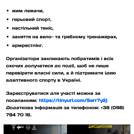
жим лежачи,
гирьовий спорт,
настільний теніс,
заняття на вело- та гребному тренажерах,
армрестлінг.
Організатори закликають побратимів і всіх
охочих долучатися до події, щоб не лише
перевірити власні сили, а й підтримати ідею
адаптивного спорту в Україні.
Зареєструватися для участі можна за
посиланням:
https://tinyurl.com/5err7y2j
Додаткова інформація за телефоном: +38 (098)
794 70 16.