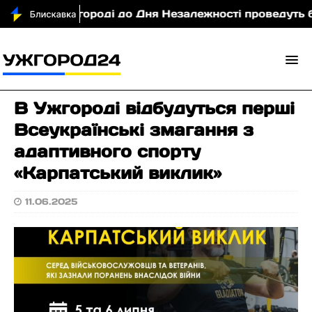
П
В Ужгороді до Дня Незалежності проведуть бла
В Ужгороді відбудуться перші
Всеукраїнські змагання з
адаптивного спорту
«Карпатський виклик»
11.06.2025