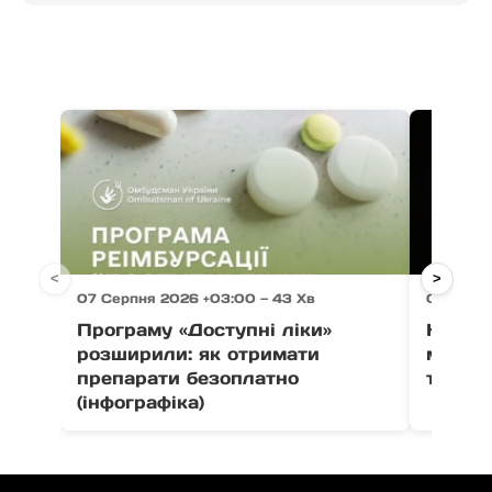
<
>
07 Серпня 2026 +03:00 — 43 Хв
07 Серпн
Програму «Доступні ліки»
На Зак
розширили: як отримати
мотоци
препарати безоплатно
травм
(інфографіка)