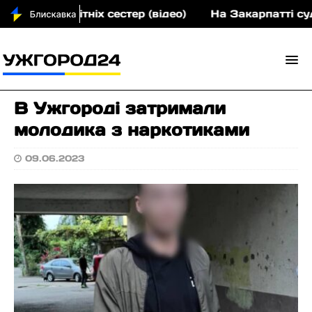
ох малолітніх сестер (відео)
На Закарпатті судити
В Ужгороді затримали
молодика з наркотиками
09.06.2023