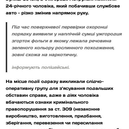
24-річного чоловіка, який побачивши службове
авто – різко змінив напрямок руху.
Під час поверхневої перевірки охоронці
порядку виявили у наплічній сумці ужгородця
згорток фольги в якому лежала речовина
зеленого кольору рослинного походження,
зовні схожа на наркотичну.
інформують поліцейські.
На місце події одразу викликали слідчо-
оперативну групу для з’ясування подальших
обставин справи, адже в діях чоловіка
вбачаються ознаки кримінального
правопорушення за ст. 309 (незаконне
виробництво, виготовлення, придбання,
зберігання, перевезення чи пересилання