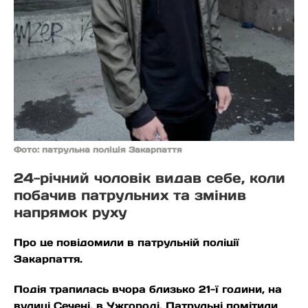
Фото: патрульна поліція Закарпаття
24-річний чоловік видав себе, коли
побачив патрульних та змінив
напрямок руху
Про це повідомили в патрульній поліції
Закарпаття.
Подія трапилась вчора близько 21-ї години, на
вулиці Сечені, в Ужгороді. Патрульні помітили