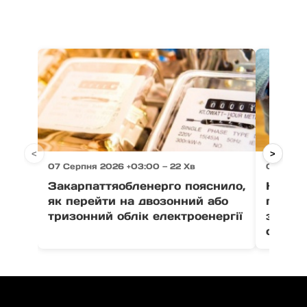
<
>
07 Серпня 2026 +03:00 — 22 Хв
07 Серпн
Закарпаттяобленерго пояснило,
На Зак
як перейти на двозонний або
пенсіо
тризонний облік електроенергії
зґвалт
сестер