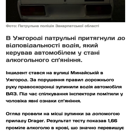
Фото: Патрульна поліція Закарпатської області
В Ужгороді патрульні притягнули до
відповідальності водія, який
керував автомобілем у стані
алкогольного сп’яніння.
Інцидент стався на вулиці Минайській в
Ужгород. За порушення правил дорожнього
руху правоохоронці зупинили водія автомобіля
ВАЗ. Під час спілкування інспектори помітили у
чоловіка явні ознаки сп’яніння.
Огляд провели на місці зупинки за допомогою
приладу Drager. Результат тесту показав 1,66
проміле алкоголю в крові, що значно перевищує