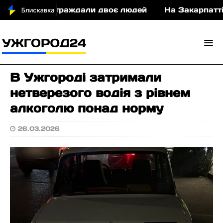
 у ДТП постраждали двоє людей
На Закарпатті су
В Ужгороді затримали
нетверезого водія з рівнем
алкоголю понад норму
26.03.2026