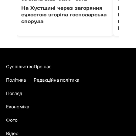
На Хустщині через загоряння
В Ужго
сухостою згоріла господарська
Незал
споруда
благо
Fest
Суспільство
Про нас
Політика
Редакційна політика
Погляд
Економіка
Фото
Відео