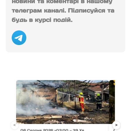
новини та коментарі в нашому
телеграм каналі. Підписуйся та
будь в курсі подій.
<
>
06 Серпня 2026 +03:00 — 39 Хв
06 Серп