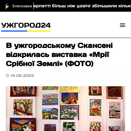
На Закарпатті більш ніж удвічі збільшили кількість п
В ужгородському Скансені
відкрилась виставка «Мрії
Срібної Землі» (ФОТО)
14.06.2023