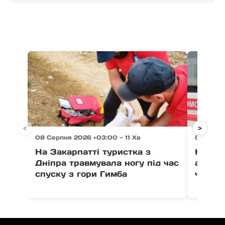
<
>
08 Серпня 2026 +03:00 — 11 Хв
08 Серп
На Закарпатті туристка з
На Мук
Дніпра травмувала ногу під час
автомо
спуску з гори Гимба
чолові