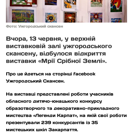
Фото: Ужгородський скансен
Вчора, 13 червня, у верхній
виставковій залі ужгородського
скансену, відбулося відкриття
виставки «Мрії Срібної Землі».
Про це йдеться на сторінці facebook
Ужгородський Скансен.
На виставці представлені роботи учасників
обласного дитячо-юнацького конкурсу
образотворчого та декоративно-прикладного
мистецтва «Легенди Карпат», на якій свої роботи
презентували 239 конкурсантів із 35
мистецьких шкіл Закарпаття.