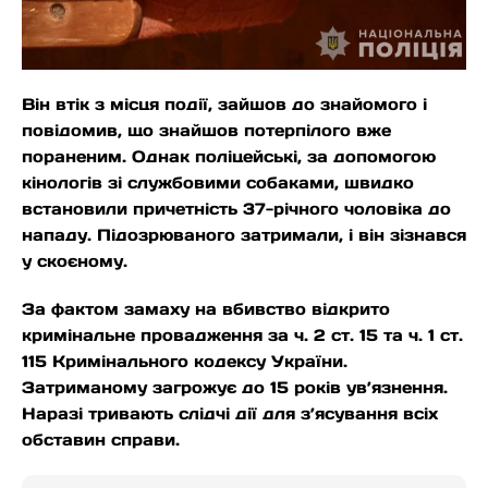
Він втік з місця події, зайшов до знайомого і
повідомив, що знайшов потерпілого вже
пораненим. Однак поліцейські, за допомогою
кінологів зі службовими собаками, швидко
встановили причетність 37-річного чоловіка до
нападу. Підозрюваного затримали, і він зізнався
у скоєному.
За фактом замаху на вбивство відкрито
кримінальне провадження за ч. 2 ст. 15 та ч. 1 ст.
115 Кримінального кодексу України.
Затриманому загрожує до 15 років ув’язнення.
Наразі тривають слідчі дії для з’ясування всіх
обставин справи.