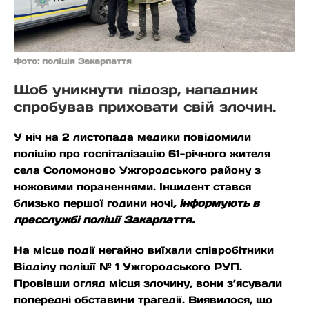
Фото: поліція Закарпаття
Щоб уникнути підозр, нападник
спробував приховати свій злочин.
У ніч на 2 листопада медики повідомили
поліцію про госпіталізацію 61-річного жителя
села Соломоново Ужгородського району з
ножовими пораненнями. Інцидент стався
близько першої години ночі
, інформують в
пресслужбі поліції Закарпаття.
На місце події негайно виїхали співробітники
Відділу поліції № 1 Ужгородського РУП.
Провівши огляд місця злочину, вони з’ясували
попередні обставини трагедії. Виявилося, що