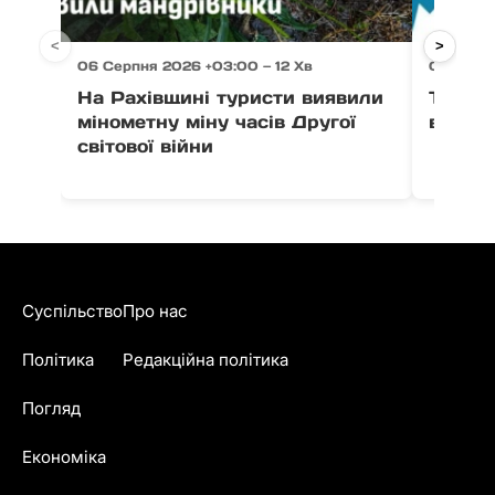
<
>
06 Серпня 2026 +03:00 — 12 Хв
06 Серпн
На Рахівщині туристи виявили
Тимчас
мінометну міну часів Другої
вулиці
світової війни
Суспільство
Про нас
Політика
Редакційна політика
Погляд
Економіка