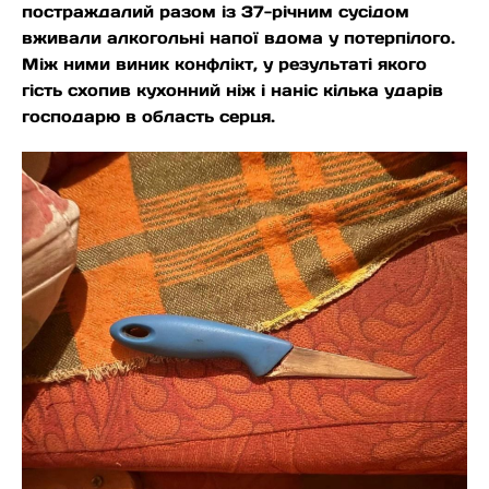
постраждалий разом із 37-річним сусідом
вживали алкогольні напої вдома у потерпілого.
Між ними виник конфлікт, у результаті якого
гість схопив кухонний ніж і наніс кілька ударів
господарю в область серця.