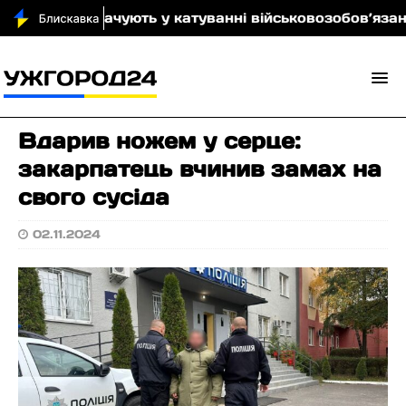
о обвинувачують у катуванні військовозобов’язаного
Вдарив ножем у серце:
закарпатець вчинив замах на
свого сусіда
02.11.2024