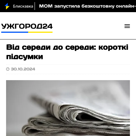
и вночі
МОМ запустила безкоштовну онлайн-гру, як
Від середи до середи: короткі
підсумки
30.10.2024