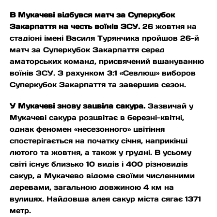
В Мукачеві відбувся матч за Суперкубок
Закарпаття на честь воїнів ЗСУ.
26 жовтня на
стадіоні імені Василя Турянчика пройшов 26-й
матч за Суперкубок Закарпаття серед
аматорських команд, присвячений вшануванню
воїнів ЗСУ. З рахунком 3:1 «Севлюш» виборов
Суперкубок Закарпаття та завершив сезон.
У Мукачеві знову зацвіла сакура.
Зазвичай у
Мукачеві сакура розцвітає в березні-квітні,
однак феномен «несезонного» цвітіння
спостерігається на початку січня, наприкінці
лютого та жовтня, а також у грудні. В усьому
світі існує близько 10 видів і 400 різновидів
сакур, а Мукачево відоме своїми численними
деревами, загальною довжиною 4 км на
вулицях. Найдовша алея сакур міста сягає 1371
метр.