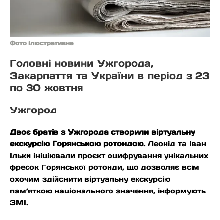
Фото ілюстративне
Головні новини Ужгорода,
Закарпаття та України в період з 23
по 30 жовтня
Ужгород
Двоє братів з Ужгорода створили віртуальну
екскурсію Горянською ротондою.
Леонід та Іван
Ільки ініціювали проєкт оцифрування унікальних
фресок Горянської ротонди, що дозволяє всім
охочим здійснити віртуальну екскурсію
пам’яткою національного значення, інформують
ЗМІ.