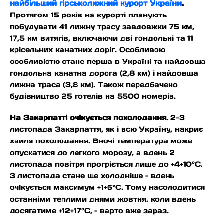
найбільший гірськолижний курорт України
.
Протягом 15 років на курорті планують
побудувати 41 лижну трасу завдовжки 75 км,
17,5 км витягів, включаючи дві гондольні та 11
крісельних канатних доріг. Особливою
особливістю стане перша в Україні та найдовша
гондольна канатна дорога (2,8 км) і найдовша
лижна траса (3,8 км). Також передбачено
будівництво 25 готелів на 5500 номерів.
На Закарпатті очікується похолодання.
2-3
листопада Закарпаття, як і всю Україну, накриє
хвиля похолодання. Вночі температура може
опускатися до легкого морозу, а вдень 2
листопада повітря прогріється лише до +4+10°C.
3 листопада стане ще холодніше – вдень
очікується максимум +1+6°C. Тому насолодитися
останніми теплими днями жовтня, коли вдень
досягатиме +12+17°C, – варто вже зараз.