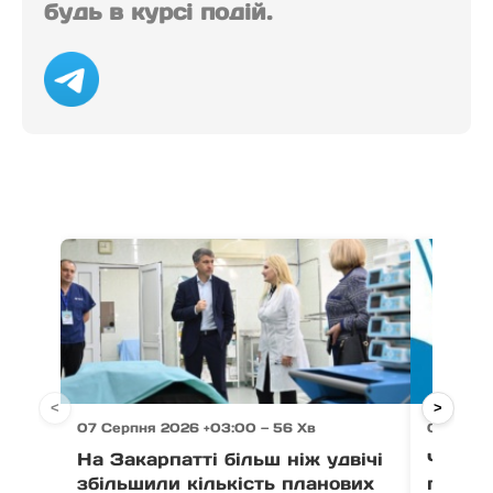
будь в курсі подій.
<
>
07 Серпня 2026 +03:00 — 56 Хв
07 Серпн
На Закарпатті більш ніж удвічі
Через 
збільшили кількість планових
право