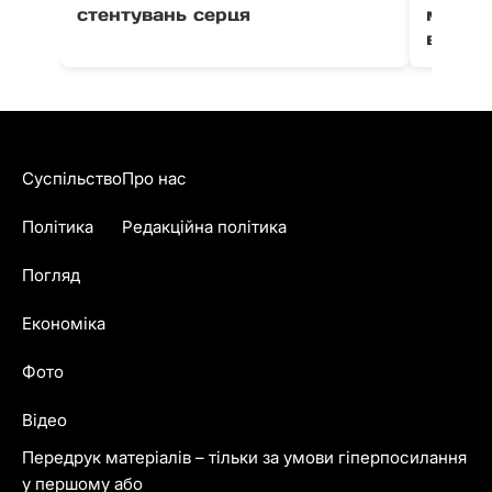
стентувань серця
можут
води в
Суспільство
Про нас
Політика
Редакційна політика
Погляд
Економіка
Фото
Відео
Передрук матеріалів – тільки за умови гіперпосилання
у першому або