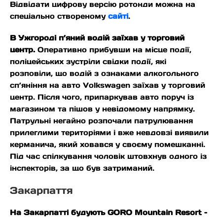
Відвідати цифрову версію ротонди можна на
спеціально створеному
сайті
.
В Ужгороді п’яний водій заїхав у торговий
центр.
Оперативно прибувши на місце події,
поліцейських зустріли свідки події, які
розповіли, що водій з ознаками алкогольного
сп’яніння на авто Volkswagen заїхав у торговий
центр. Після чого, припаркував авто поруч із
магазином та пішов у невідомому напрямку.
Патрульні негайно розпочали патрулювання
прилеглими територіями і вже невдовзі виявили
керманича, який ховався у своєму помешканні.
Під час спілкування чоловік штовхнув одного із
інспекторів, за що був затриманий.
Закарпаття
На Закарпатті будують GORO Mountain Resort –