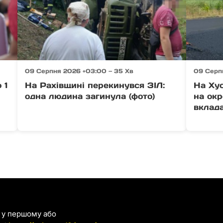
09 Серпня 2026 +03:00 — 35 Хв
09 Серп
 1
На Рахівщині перекинувся ЗІЛ:
На Ху
одна людина загинула (фото)
на окр
вклада
я у першому або