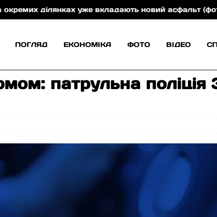
х ділянках уже вкладають новий асфальт (фото)
Н
ПОГЛЯД
ЕКОНОМІКА
ФОТО
ВІДЕО
С
рмом: патрульна поліція