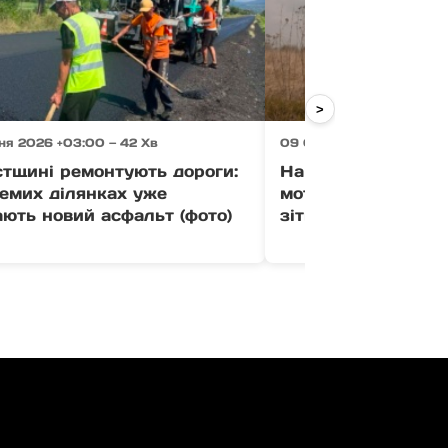
>
ня 2026 +03:00 — 42 Хв
09 Серпня 2026 +03:00 
стщині ремонтують дороги:
На Тячівщині 43-р
емих ділянках уже
мотоцикліст загин
ють новий асфальт (фото)
зіткнення з коров