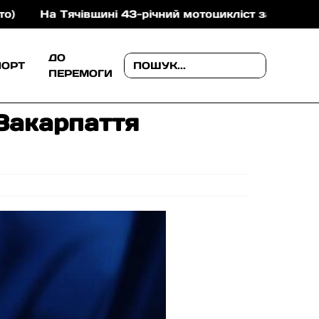
а Тячівщині 43-річний мотоцикліст загинув після зітк
ДО
ПОРТ
ПЕРЕМОГИ
 Закарпаття