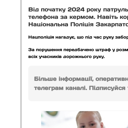
Від початку 2024 року патруль
телефона за кермом. Навіть ко
Національна Поліція Закарпатс
Нацполіція нагадує, що під час руху заб
За порушення передбачено штраф у розмір
всіх учасників дорожнього руху.
Більше інформації, оператив
телеграм каналі. Підписуйся т