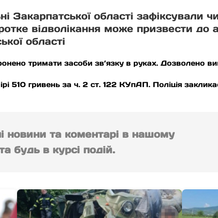
ні Закарпатської області зафіксували 
ротке відволікання може призвести до а
ької області
оронено тримати засоби зв’язку в руках. Дозволено в
і 510 гривень за ч. 2 ст. 122 КУпАП. Поліція закли
ні новини та коментарі в нашому
а будь в курсі подій.