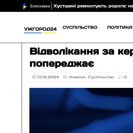
(фото)
На Хустщині ремонтують дороги: на окреми
СУСПІЛЬСТВО
ПОЛІТИКА
Відволікання за ке
попереджає
13.12.2024
Новини
,
Суспільство
0