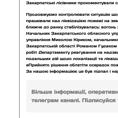
Закарпатські лісівники прокоментували 
Продовжуємо контролювати ситуацію щодо
працювали над ліквідацією пожежі на зем
ближче до ранку стабілізувалась: вогонь 
Начальник Закарпатського обласного упр
управління Миколою Кіриком, начальник
Закарпатській області Романом Гудаком 
робіт Департаменту реагування на надзв
подальших дій щодо локалізації та ліквіда
eПрийнято рішення облетіти осередок по
За нашою інформаціює це був підпал і нар
Більше інформації, оператив
телеграм каналі. Підписуйся т