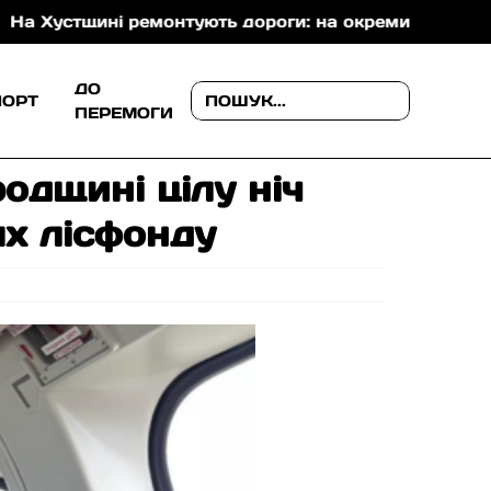
ині ремонтують дороги: на окремих ділянках уже вкл
ДО
ПОРТ
ПЕРЕМОГИ
одщині цілу ніч
ях лісфонду