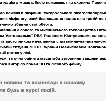
ситуацію з масштабною пожежею, яка охопила Переч
 пожежі в лісфонді Ужгородського лісогосподарськог
лях лісфонду, який безпощадно палає вже третій день
значно збавив свої оберти.
авління лісового та мисливського господарства Віта
ом Ужгородської РВА Радіоном Кіштулинцем, началь
та заступником начальника управління-начальником 
ичайні ситуації ДСНС України Владиславом Ковганом
ції вогню у лісі.
жежі та очно оцінити масштаби загоряння завдяки ае
азі вигоріло понад 90 га лісового фонду.
ні новини та коментарі в нашому
а будь в курсі подій.