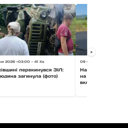
>
я 2026 +03:00 — 41 Хв
09 Серпня 2026 +03:00 
івщині перекинувся ЗІЛ:
На Хустщині ремон
юдина загинула (фото)
на окремих ділянк
вкладають новий а