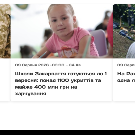
09 Серпня 2026 +03:00 — 34 Хв
09 Серпн
Школи Закарпаття готуються до 1
На Рах
вересня: понад 1100 укриттів та
одна л
майже 400 млн грн на
харчування