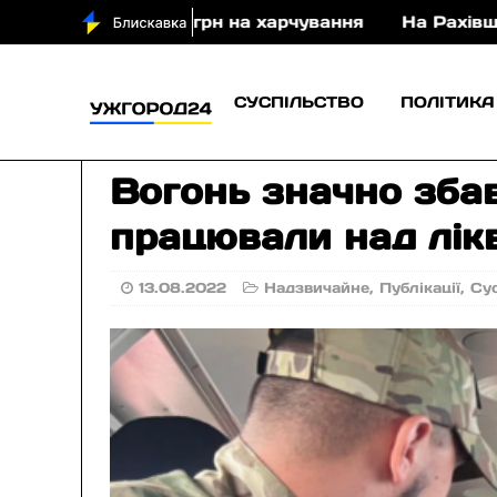
же 400 млн грн на харчування
На Рахівщині переки
СУСПІЛЬСТВО
ПОЛІТИКА
Вогонь значно збав
працювали над лік
13.08.2022
Надзвичайне
,
Публікації
,
Су