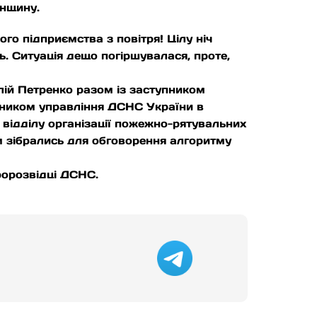
инщину.
о підприємства з повітря! Цілу ніч
. Ситуація дещо погіршувалася, проте,
лій Петренко разом із заступником
ником управління ДСНС України в
відділу організації пожежно-рятувальних
 зібрались для обговорення алгоритму
ророзвідці ДСНС.