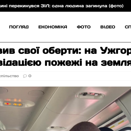
нувся ЗІЛ: одна людина загинула (фото)
На Хустщ
ПОГЛЯД
ЕКОНОМІКА
ФОТО
ВІДЕО
С
ив свої оберти: на Ужгор
відацією пожежі на земл
спільство
0