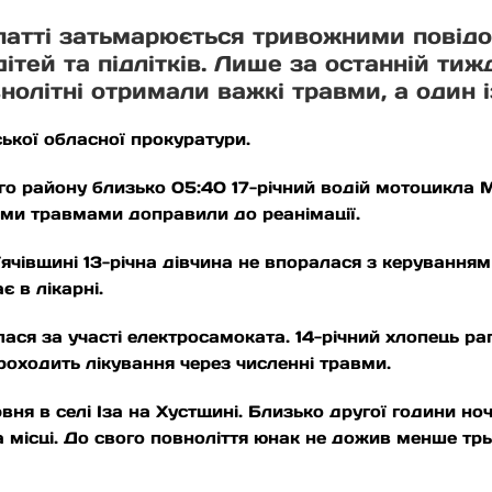
арпатті затьмарюється тривожними пові
дітей та підлітків. Лише за останній тиж
нолітні отримали важкі травми, а один і
ької обласної прокуратури.
ого району близько 05:40 17-річний водій мотоцикла
кими травмами доправили до реанімації.
 Тячівщині 13-річна дівчина не впоралася з керуванн
є в лікарні.
ася за участі електросамоката. 14-річний хлопець ра
роходить лікування через численні травми.
вня в селі Іза на Хустщині. Близько другої години ноч
 місці. До свого повноліття юнак не дожив менше трь