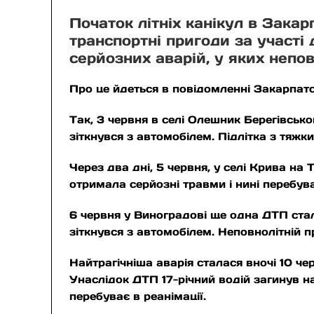
Початок літніх канікул в Зак
транспортні пригоди за участі 
серйозних аварій, у яких непов
Про це йдеться в повідомленні Закарпатс
Так, 3 червня в селі Олешник Берегівськ
зіткнувся з автомобілем. Підлітка з тяж
Через два дні, 5 червня, у селі Крива на
отримала серйозні травми і нині перебува
6 червня у Виноградові ще одна ДТП стал
зіткнувся з автомобілем. Неповнолітній п
Найтрагічніша аварія сталася вночі 10 чер
Унаслідок ДТП 17-річний водій загинув на
перебуває в реанімації.