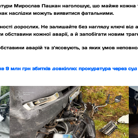
атури Мирослав Пацкан наголошує, що майже кожна т
днак наслідки можуть виявитися фатальними.
ності дорослих. Не залишайте без нагляду ключі від а
 обставини кожної аварії, а й запобігати новим трагед
бставини аварій та з’ясовують, за яких умов неповн
 9 млн грн збитків довкіллю: прокуратура через суд