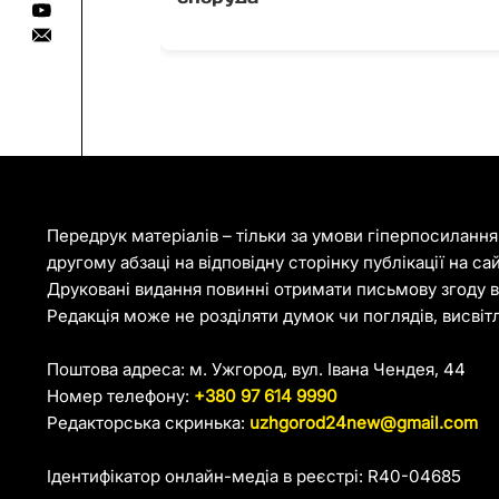
Передрук матеріалів – тільки за умови гіперпосиланн
другому абзаці на відповідну сторінку публікації на са
Друковані видання повинні отримати письмову згоду ві
Редакція може не розділяти думок чи поглядів, висвіт
Поштова адреса: м. Ужгород, вул. Івана Чендея, 44
Номер телефону:
+380 97 614 9990
Редакторська скринька:
uzhgorod24new@gmail.com
Ідентифікатор онлайн-медіа в реєстрі: R40-04685