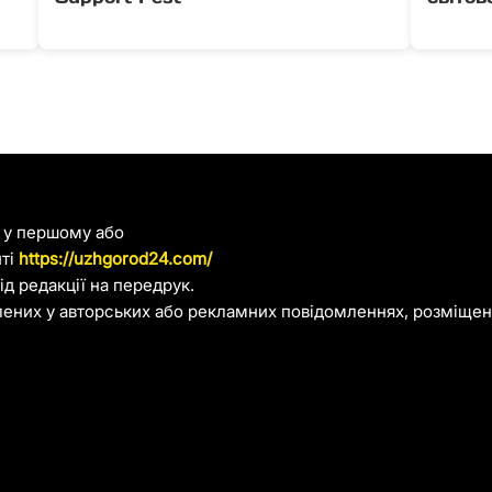
я у першому або
йті
https://uzhgorod24.com/
д редакції на передрук.
лених у авторських або рекламних повідомленнях, розміщени