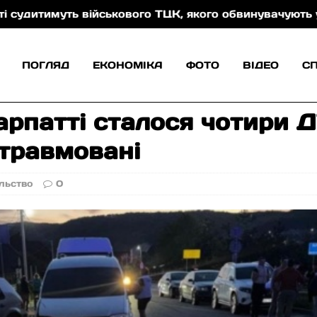
ового ТЦК, якого обвинувачують у катуванні військо
ПОГЛЯД
ЕКОНОМІКА
ФОТО
ВІДЕО
С
рпатті сталося чотири ДТ
 травмовані
льство
0