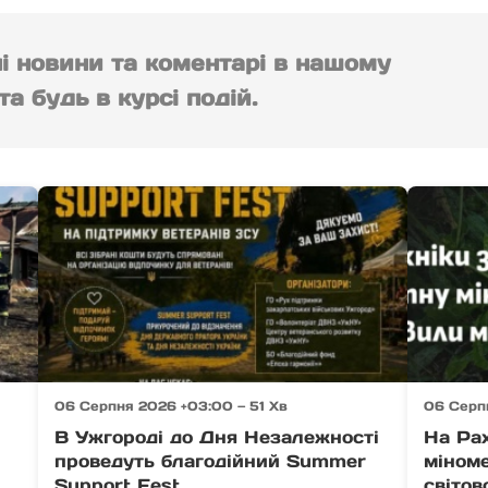
ні новини та коментарі в нашому
а будь в курсі подій.
06 Серпня 2026 +03:00 — 51 Хв
06 Серп
В Ужгороді до Дня Незалежності
На Ра
проведуть благодійний Summer
міноме
Support Fest
світов