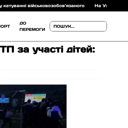
возобов’язаного
На Ужгородщині поліція розсліду
ДО
ПОРТ
ПЕРЕМОГИ
П за участі дітей: