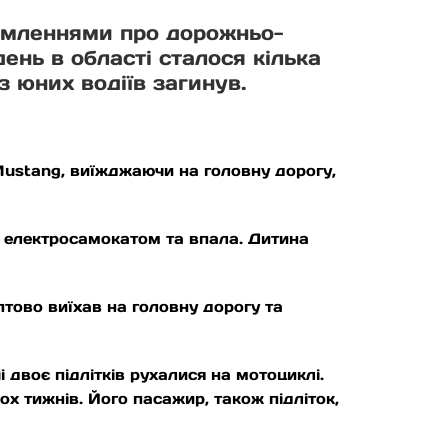
домленнями про дорожньо-
день в області сталося кілька
з юних водіїв загинув.
 Mustang, виїжджаючи на головну дорогу,
ям електросамокатом та впала. Дитина
птово виїхав на головну дорогу та
і двоє підлітків рухалися на мотоциклі.
ох тижнів. Його пасажир, також підліток,