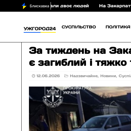
али двоє людей
На Закарпатті судитимуть військ
СУСПІЛЬСТВО
ПОЛІТИКА
За тиждень на Зака
є загиблий і тяжко
12.06.2026
Надзвичайне
,
Новини
,
Суспі