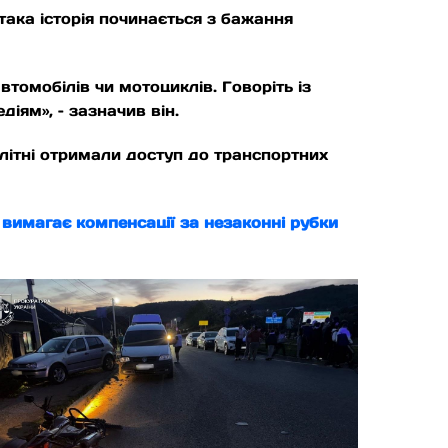
ака історія починається з бажання
втомобілів чи мотоциклів. Говоріть із
іям», – зазначив він.
олітні отримали доступ до транспортних
 вимагає компенсації за незаконні рубки