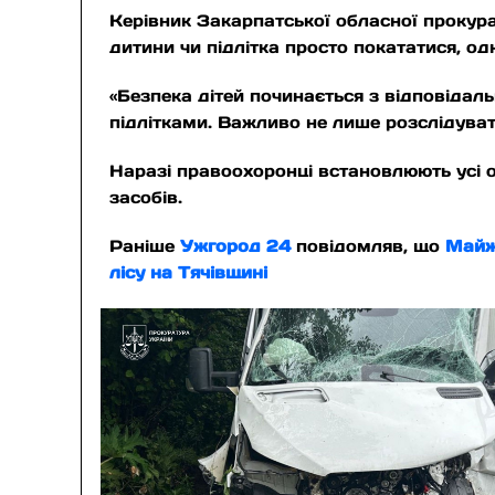
Керівник Закарпатської обласної прокур
дитини чи підлітка просто покататися, о
«Безпека дітей починається з відповідаль
підлітками. Важливо не лише розслідувати
Наразі правоохоронці встановлюють усі о
засобів.
Раніше
Ужгород 24
повідомляв, що
Майже
лісу на Тячівщині