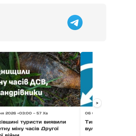
>
ня 2026 +03:00 — 57 Хв
06 Серпня 2026 +03:00 
хівщині туристи виявили
Тимчасово усклад
тну міну часів Другої
вулиці Загорській
ої війни