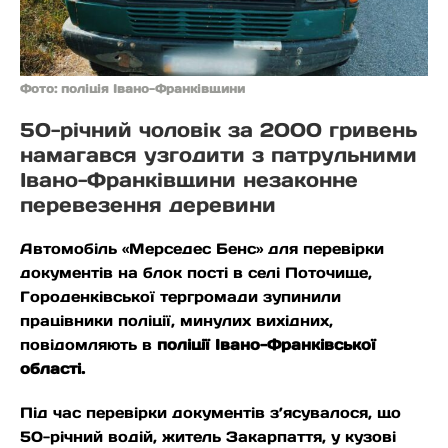
Фото: поліція Івано-Франківщини
50-річний чоловік за 2000 гривень
намагався узгодити з патрульними
Івано-Франківщини незаконне
перевезення деревини
Автомобіль «Мерседес Бенс» для перевірки
документів на блок пості в селі Поточище,
Городенківської тергромади зупинили
працівники поліції, минулих вихідних,
повідомляють в
поліції Івано-Франківської
області.
Під час перевірки документів з’ясувалося, що
50-річний водій, житель Закарпаття, у кузові