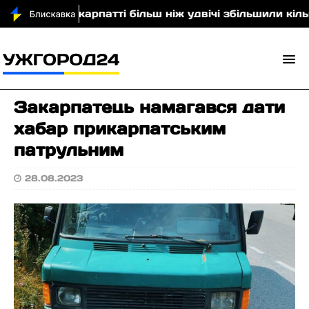
и
На Закарпатті більш ніж удвічі збільшили кількі
Закарпатець намагався дати
хабар прикарпатським
патрульним
28.08.2023