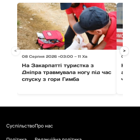
<
>
08 Серпня 2026 +03:00 — 11 Хв
08 Серпн
На Закарпатті туристка з
На Мук
Дніпра травмувала ногу під час
автомо
спуску з гори Гимба
чолові
Суспільство
Про нас
Політика
Редакційна політика