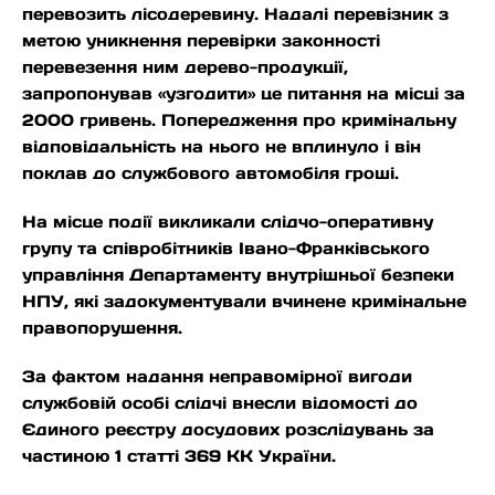
перевозить лісодеревину. Надалі перевізник з
метою уникнення перевірки законності
перевезення ним дерево-продукції,
запропонував «узгодити» це
питання на місці за
2000 гривень. Попередження про кримінальну
відповідальність на нього не вплинуло і він
поклав до службового автомобіля гроші.
На місце події викликали слідчо-оперативну
групу та співробітників Івано-Франківського
управління Департаменту внутрішньої безпеки
НПУ, які задокументували вчинене кримінальне
правопорушення.
За фактом надання неправомірної вигоди
службовій особі слідчі внесли відомості до
Єдиного реєстру досудових розслідувань за
частиною 1 статті 369 КК України.