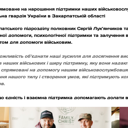
ямоване на нарощення підтримки наших військовослужб
льна гвардія України в Закарпатській області
тського підрозділу полковник Сергій Лук’янчиков т
ої допомоги, психологічної підтримки та залучення в
том для допомоги військовим.
жливість об’єднати наші зусилля для досягнення висо
 в наших військових і щиру підтримку, яку вони нада
 спрямовані на допомогу нашим військовослужбовцям
ня нашого тилу і створення умов, які підтримують кож
в.
 що єдність і взаємна підтримка допомагають долати 