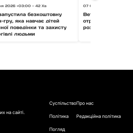
ня 2026 +03:00 — 42 Хв
07 Серпня 2026 +03:00 
апустила безкоштовну
Ветерани Закарпа
-гру, яка навчає дітей
отримати до 1 млн
ної поведінки та захисту
розвиток бізнесу (
ргівлі людьми
Суспільство
Про нас
х на сайті.
Політика
Редакційна політика
Погляд