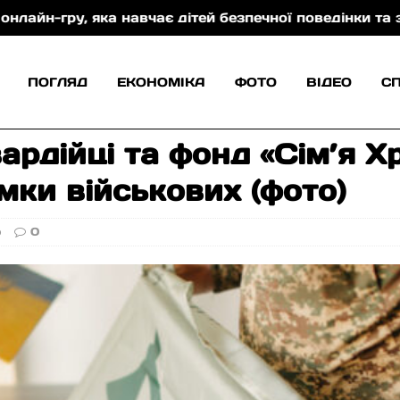
авчає дітей безпечної поведінки та захисту від торг
ПОГЛЯД
ЕКОНОМІКА
ФОТО
ВІДЕО
С
ардійці та фонд «Сім’я Х
мки військових (фото)
о
0