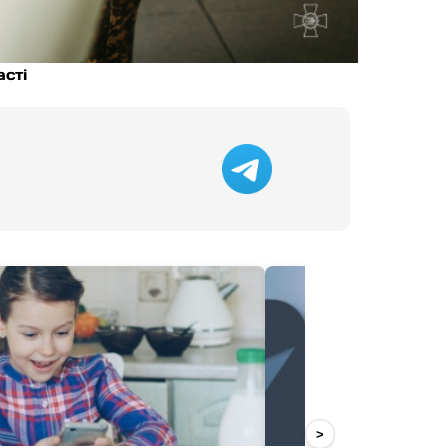
асті
>