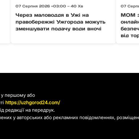
07 Серпня 2026 +03:00 — 40 Хв
07 Серп
Через маловоддя в Ужі на
МОМ з
правобережжі Ужгорода можуть
онлайн
зменшувати подачу води вночі
безпеч
від то
я у першому або
йті
https://uzhgorod24.com/
д редакції на передрук.
лених у авторських або рекламних повідомленнях, розміщени