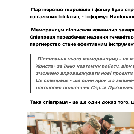
Партнерство гвардійців і фонду буде спр
соціальних ініціатив, – інформує Націона
Меморандум підписали командир закарпа
Співпраця передбачає надання гуманітарн
партнерство стане ефективним інструмен
Підписання цього меморандуму – це мо
Христа» за їхню невтомну роботу, віру
зможемо впроваджувати нові проєкти,
Ця співпраця – ще один крок до зміцнен
наголосив полковник Сергій Лук’янчико
Така співпраця – це ще один доказ того,