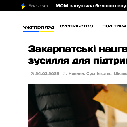
очі
МОМ запустила безкоштовну онлайн-гру, яка н
СУСПІЛЬСТВО
ПОЛІТИКА
Закарпатські нацгв
зусилля для підтри
24.03.2025
Новини
,
Суспільство
,
Цікав