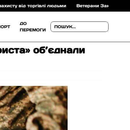
івлі людьми
Ветерани Закарпаття можуть отримати 
ДО
ПОРТ
ПЕРЕМОГИ
риста» об’єднали