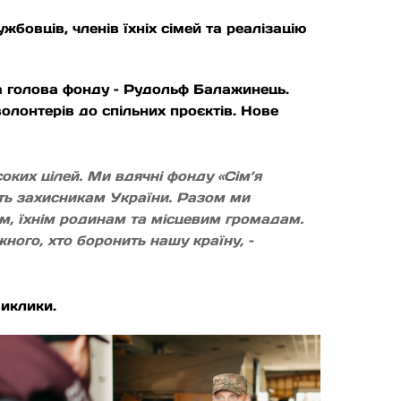
овців, членів їхніх сімей та реалізацію
а голова фонду – Рудольф Балажинець.
олонтерів до спільних проєктів. Нове
ких цілей. Ми вдячні фонду «Сім’я
ють захисникам України. Разом ми
, їхнім родинам та місцевим громадам.
ного, хто боронить нашу країну, –
виклики.