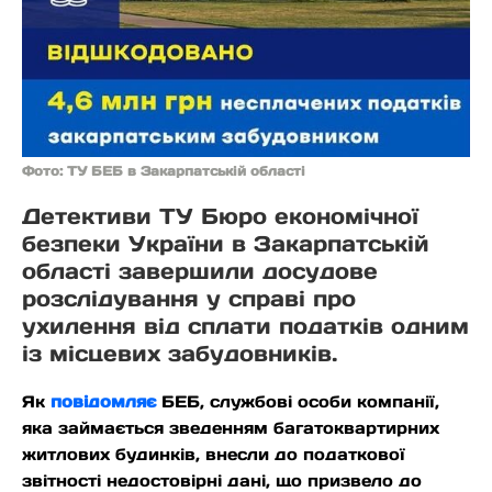
Фото: ТУ БЕБ в Закарпатській області
Детективи ТУ Бюро економічної
безпеки України в Закарпатській
області завершили досудове
розслідування у справі про
ухилення від сплати податків одним
із місцевих забудовників.
Як
повідомляє
БЕБ, службові особи компанії,
яка займається зведенням багатоквартирних
житлових будинків, внесли до податкової
звітності недостовірні дані, що призвело до