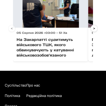
<
>
05 Серпня 2026 +03:00 — 51 Хв
05 Серпн
На Закарпатті судитимуть
Після 
військового ТЦК, якого
Закар
обвинувачують у катуванні
поруш
військовозобов’язаного
дитячо
Суспільство
Про нас
Політика
Редакційна політика