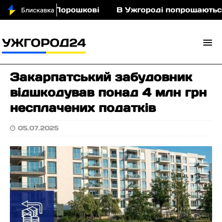
 кіньми у Порошкові
В Ужгороді попрощаються із
Закарпатський забудовник
відшкодував понад 4 млн грн
несплачених податків
05.07.2025