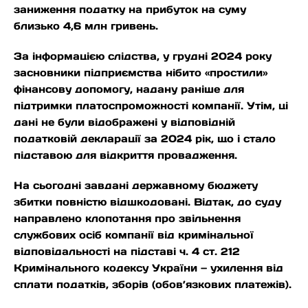
заниження податку на прибуток на суму
близько 4,6 млн гривень.
За інформацією слідства, у грудні 2024 року
засновники підприємства нібито «простили»
фінансову допомогу, надану раніше для
підтримки платоспроможності компанії. Утім, ці
дані не були відображені у відповідній
податковій декларації за 2024 рік, що і стало
підставою для відкриття провадження.
На сьогодні завдані державному бюджету
збитки повністю відшкодовані. Відтак, до суду
направлено клопотання про звільнення
службових осіб компанії від кримінальної
відповідальності на підставі ч. 4 ст. 212
Кримінального кодексу України — ухилення від
сплати податків, зборів (обов’язкових платежів).