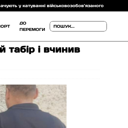
катуванні військовозобов’язаного
На Ужгородщині
ДО
ПОРТ
ПЕРЕМОГИ
й табір і вчинив