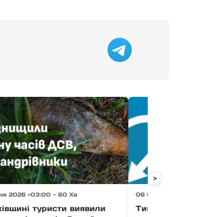
>
ня 2026 +03:00 — 60 Хв
06 Серпня 2026 +03:00 
хівщині туристи виявили
Тимчасово усклад