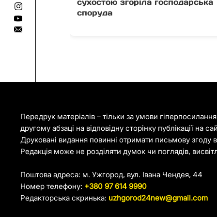
сухостою згоріла господарська
споруда
Передрук матеріалів – тільки за умови гіперпосиланн
другому абзаці на відповідну сторінку публікації на са
Друковані видання повинні отримати письмову згоду ві
Редакція може не розділяти думок чи поглядів, висвіт
Поштова адреса: м. Ужгород, вул. Івана Чендея, 44
Номер телефону:
+380 97 614 9990
Редакторська скринька:
uzhgorod24new@gmail.com