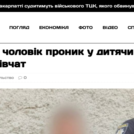
 судитимуть військового ТЦК, якого обвинувачують у 
ПОГЛЯД
ЕКОНОМІКА
ФОТО
ВІДЕО
С
 чоловік проник у дитячи
івчат
льство
0