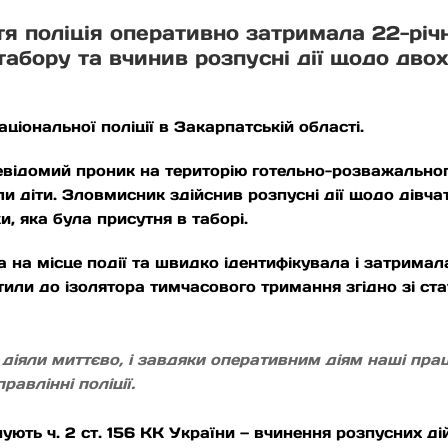
я поліція оперативно затримала 22-річн
абору та вчинив розпусні дії щодо двох 
іональної поліції в Закарпатській області.
невідомий проник на територію готельно-розважально
али діти. Зловмисник здійснив розпусні дії щодо дівча
ки, яка була присутня в таборі.
 на місце події та швидко ідентифікувала і затрима
тили до ізолятора тимчасового тримання згідно зі с
іяли миттєво, і завдяки оперативним діям наші прац
авлінні поліції.
ують ч. 2 ст. 156 КК України — вчинення розпусних ді