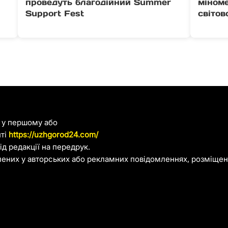
проведуть благодійний Summer
міноме
Support Fest
світов
я у першому або
йті
https://uzhgorod24.com/
д редакції на передрук.
лених у авторських або рекламних повідомленнях, розміщени