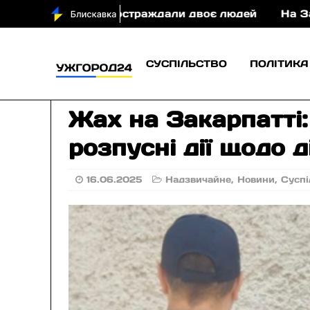
і у ДТП постраждали двоє людей
На Закарпатті
СУСПІЛЬСТВО
ПОЛІТИКА
Жах на Закарпатті:
розпусні дії щодо д
16.06.2025
Надзвичайне
,
Новини
,
Суспі