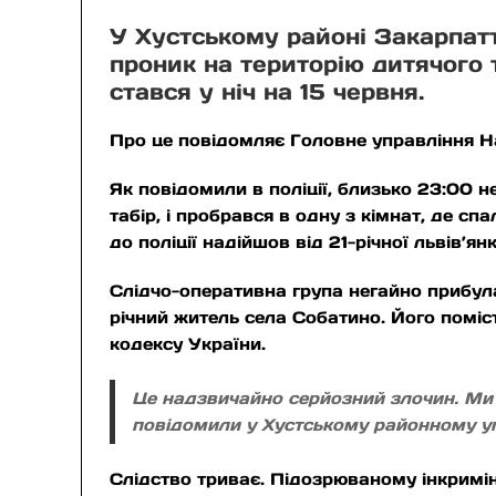
У Хустському районі Закарпатт
проник на територію дитячого т
стався у ніч на 15 червня.
Про це повідомляє Головне управління Нац
Як повідомили в поліції, близько 23:00 
табір, і пробрався в одну з кімнат, де сп
до поліції надійшов від 21-річної львів’ян
Слідчо-оперативна група негайно прибула
річний житель села Собатино. Його поміс
кодексу України.
Це надзвичайно серйозний злочин. Ми д
повідомили у Хустському районному упр
Слідство триває. Підозрюваному інкримін