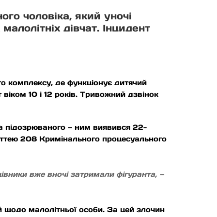
ого чоловіка, який уночі
малолітніх дівчат. Інцидент
го комплексу, де функціонує дитячий
т віком 10 і 12 років. Тривожний дзвінок
ла підозрюваного — ним виявився 22-
таттею 208 Кримінального процесуального
івники вже вночі затримали фігуранта, —
й щодо малолітньої особи. За цей злочин