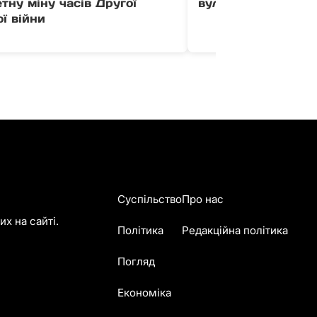
тну міну часів Другої
вулиці Загорській
ої війни
Суспільство
Про нас
х на сайті.
Політика
Редакційна політика
Погляд
Економіка