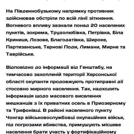
На Південнобузькому напрямку противник
здійснював обстріли по всій лінії зіткнення.
Вогневого впливу зазнали понад 20 населених
пунктів, зокрема, Трудолюбівка, Петрівка, Біла
Криниця, Лозове, Благодатівка, Широке,
Партизанське, Тернові Поди, Лимани, Мирне та
Таврійське.
Відповідно до інформації від Генштабу, на
тимчасово захопленій території Херсонської
області окупанти продовжують протиправні дії
стосовно мирного населення. Так, надходить
інформація щодо масового виселення
мешканців з їх приватних осель в Приозерному
та Трифонівці. В районі населеного пункту
Чонгар військовослужбовці окупаційних військ,
під погрозами вбивства, примушують місцеве
населення брати участь у фортифікаційному