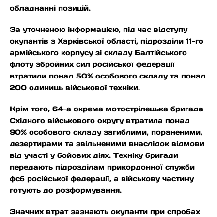
обладнанні позицій.
За уточненою інформацією, під час відступу
окупантів з Харківської області, підрозділи 11-го
армійського корпусу зі складу Балтійського
флоту збройних сил російської федерації
втратили понад 50% особового складу та понад
200 одиниць військової техніки.
Крім того, 64-а окрема мотострілецька бригада
Східного військового округу втратила понад
90% особового складу загиблими, пораненими,
дезертирами та звільненими внаслідок відмови
від участі у бойових діях. Техніку бригади
передають підрозділам прикордонної служби
фсб російської федерації, а військову частину
готують до розформування.
Значних втрат зазнають окупанти при спробах