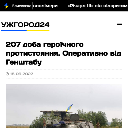
кціон співполімери
«Річард ІІІ» під відкритим н
207 доба героїчного
протистояння. Оперативно від
Генштабу
18.09.2022