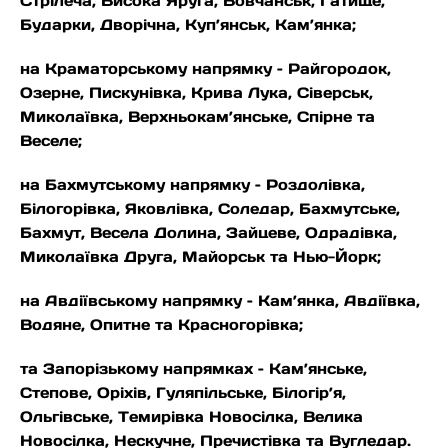
Стрілеча, Висока Яруга, Вовчанськ, Гатище,
Бударки, Дворічна, Куп’янськ, Кам’янка;
на Краматорському напрямку – Райгородок,
Озерне, Пискунівка, Крива Лука, Сіверськ,
Миколаївка, Верхньокам’янське, Спірне та
Веселе;
на Бахмутському напрямку – Роздолівка,
Білогорівка, Яковлівка, Соледар, Бахмутське,
Бахмут, Весела Долина, Зайцеве, Одрадівка,
Миколаївка Друга, Майорськ та Нью-Йорк;
на Авдіївському напрямку – Кам’янка, Авдіївка,
Водяне, Опитне та Красногорівка;
та Запорізькому напрямках – Кам’янське,
Степове, Оріхів, Гуляпільське, Білогір’я,
Ольгівське, Темирівка Новосілка, Велика
Новосілка, Нескучне, Пречистівка та Вугледар.