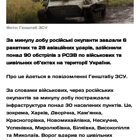
Фото: Генштаб ЗСУ
За минулу добу російські окупанти завдали 6
ракетних та 28 авіаційних ударів, здійснили
понад 90 обстрілів з РСЗВ по військових та
цивільних об’єктах на території України.
Про це йдеться в повідомленні Генштабу ЗСУ.
За словами військових, через російських
окупантів за минулу добу постраждала
інфраструктура понад 30 населених пунктів. Це,
зокрема, Харків, Дворічна, Кам’янка,
Красногорівка, Новомихайлівка, Нескучне,
Успенівка, Миролюбівка, Біляївка, Високопілля
та Миколаїв. Ворог вдарив по цивільних