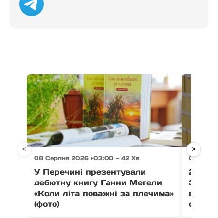
<
>
08 Серпня 2026 +03:00 — 42 Хв
08 Серп
У Перечині презентували
21 тон
дебютну книгу Ганни Мегели
Закар
«Коли літа поважні за плечима»
вистав
(фото)
співпо