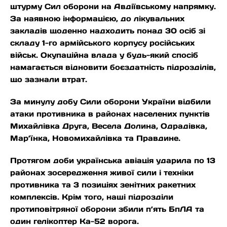
штурму Сил оборони на Авдіївському напрямку.
За наявною інформацією, до лікувальних
закладів щоденно надходить понад 30 осіб зі
складу 1-го армійського корпусу російських
військ. Окупаційна влада у будь-який спосіб
намагається відновити боєздатність підрозділів,
що зазнали втрат.
За минулу добу Сили оборони України відбили
атаки противника в районах населених пунктів
Михайлівка Друга, Весела Долина, Одрадівка,
Мар’їнка, Новомихайлівка та Правдине.
Протягом доби українська авіація ударила по 13
районах зосередження живої сили і техніки
противника та 3 позиціях зенітних ракетних
комплексів. Крім того, наші підрозділи
протиповітряної оборони збили п’ять БпЛА та
один гелікоптер Ка-52 ворога.