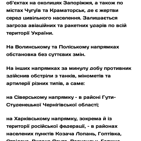
об’єктах на околицях Запоріжжя, а також по
містах Чугуїв та Краматорськ, де є жертви
серед цивільного населення. Залишається
загроза авіаційних та ракетних ударів по всій
території України.
На Волинському та Поліському напрямках
обстановка без суттєвих змін.
На інших напрямках за минулу добу противник
здійснив обстріли з танків, мінометів та
артилерії різних типів, а саме:
на Сіверському напрямку – в районі Гути-
Студенецької Чернігівської області;
на Харківському напрямку, зокрема й із
території російської федерації, – в районах
населених пунктів Козача Лопань, Гоптівка,