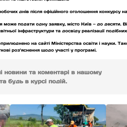
обочих днів після офіційного оголошення конкурсу н
 може подати одну заявку, місто Київ — до десяти. В
ітньої інфраструктури та досвіду реалізації подібних 
прилюднено на сайті Міністерства освіти і науки. Тако
кові роз’яснення щодо участі у програмі.
ні новини та коментарі в нашому
а будь в курсі подій.