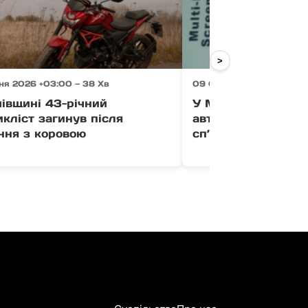
>
ня 2026 +03:00 — 38 Хв
09 Серпня 2026 +03:00 
івщині 43-річний
У Мукачеві водій 
кліст загинув після
автомобілем у ста
ння з коровою
сп’яніння