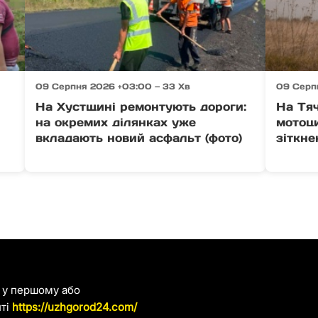
09 Серпня 2026 +03:00 — 33 Хв
09 Серп
На Хустщині ремонтують дороги:
На Тяч
на окремих ділянках уже
мотоци
вкладають новий асфальт (фото)
зіткне
я у першому або
йті
https://uzhgorod24.com/