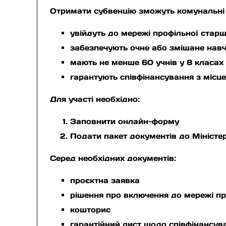
Отримати субвенцію зможуть комунальні з
увійдуть до мережі профільної старш
забезпечують очне або змішане нав
мають не менше 60 учнів у 8 класах 
гарантують співфінансування з місц
Для участі необхідно:
Заповнити онлайн-форму
Подати пакет документів до Міністер
Серед необхідних документів:
проєктна заявка
рішення про включення до мережі пр
кошторис
гарантійний лист щодо співфінансув