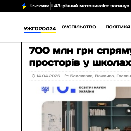
 Тячівщині 43-річний мотоцикліст загинув після зітк
СУСПІЛЬСТВО
ПОЛІТИКА
700 млн грн спряму
просторів у школа
14.04.2026
Блискавка
,
Важливо
,
Голов