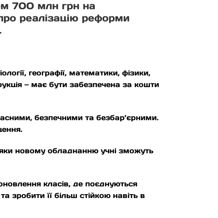
ом 700 млн грн на
 про реалізацію реформи
.
логії, географії, математики, фізики,
укція — має бути забезпечена за кошти
учасними, безпечними та безбар’єрними.
щення.
вдяки новому обладнанню учні зможуть
оновлення класів, де поєднуються
а зробити її більш стійкою навіть в