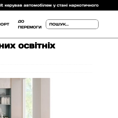
 автомобілем у стані наркотичного сп’яніння
Падін
ДО
ПОРТ
ПЕРЕМОГИ
их освітніх