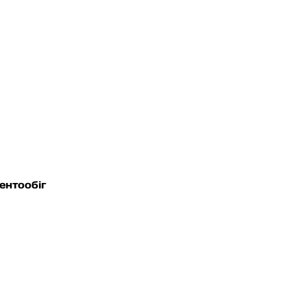
и
ентообіг