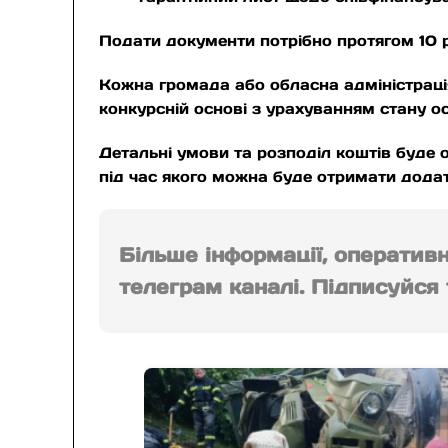
Подати документи потрібно протягом 10 р
Кожна громада або обласна адміністрація
конкурсній основі з урахуванням стану осв
Детальні умови та розподіл коштів буде о
під час якого можна буде отримати додат
Більше інформації, оператив
телеграм каналі. Підписуйся т