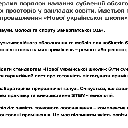
вердив порядок надання субвенції обсяг
х просторів у закладах освіти. Йдеться
впровадження «Нової української школи»
науки, молоді та спорту Закарпатської ОДА.
льтимедійного обладнання та меблів для кабінетів біо
ас підготовка самих приміщень — ремонт або реконстр
відати стандартам «Нової української школи»: бути с
и гарантійний лист про готовність підготувати примі
лабораторіям природничої галузі. Очікується, що за
рез практику та використання STEM-технологій.
ідхід: замість точкового дооснащення — комплексне 
онтовані приміщення. Це має підвищити якість освіти т