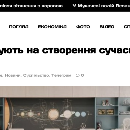
нення з коровою
У Мукачеві водій Renault керував
ПОГЛЯД
ЕКОНОМІКА
ФОТО
ВІДЕО
С
ють на створення сучасн
х
не
,
Новини
,
Суспільство
,
Телеграм
0