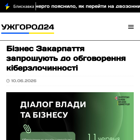
паттяобленерго пояснило, як перейти на двозонний а
Бізнес Закарпаття
запрошують до обговорення
кіберзлочинності
10.06.2026