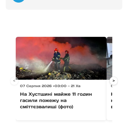
<
>
07 Серпня 2026 +03:00 — 21 Хв
07 Серпн
На Хустщині майже 11 годин
На Зак
гасили пожежу на
незак
сміттєзвалищі (фото)
військ