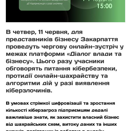
В четвер, 11 червня, для
представників бізнесу Закарпаття
проведуть чергову онлайн-зустріч у
межах платформи «Діалог влади та
бізнесу». Цього разу учасники
обговорять питання кібербезпеки,
протидії онлайн-шахрайству та
алгоритми дій у разі виявлення
кіберзлочинів.
В умовах стрімкої цифровізації та зростання
кількості кіберзагроз підприємцям дедалі
важливіше знати, як захистити власний бізнес
від шахрайських схем, витоку даних та інших