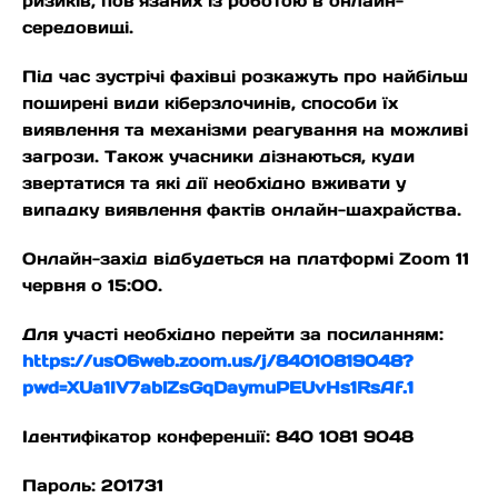
ризиків, пов’язаних із роботою в онлайн-
середовищі.
Під час зустрічі фахівці розкажуть про найбільш
поширені види кіберзлочинів, способи їх
виявлення та механізми реагування на можливі
загрози. Також учасники дізнаються, куди
звертатися та які дії необхідно вживати у
випадку виявлення фактів онлайн-шахрайства.
Онлайн-захід відбудеться на платформі Zoom 11
червня о 15:00.
Для участі необхідно перейти за посиланням:
https://us06web.zoom.us/j/84010819048?
pwd=XUa1IV7ablZsGqDaymuPEUvHs1RsAf.1
Ідентифікатор конференції: 840 1081 9048
Пароль: 201731