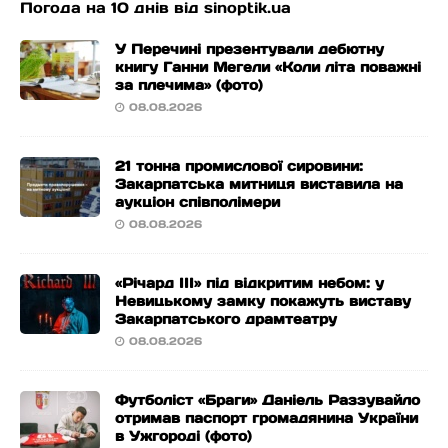
Погода на 10 днів від
sinoptik.ua
У Перечині презентували дебютну
книгу Ганни Мегели «Коли літа поважні
за плечима» (фото)
08.08.2026
21 тонна промислової сировини:
Закарпатська митниця виставила на
аукціон співполімери
08.08.2026
«Річард ІІІ» під відкритим небом: у
Невицькому замку покажуть виставу
Закарпатського драмтеатру
08.08.2026
Футболіст «Браги» Даніель Раззувайло
отримав паспорт громадянина України
в Ужгороді (фото)