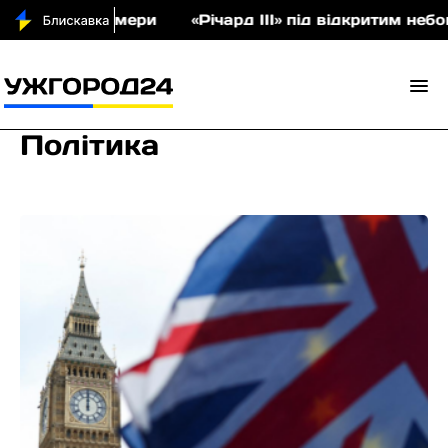
олімери
«Річард ІІІ» під відкритим небом: у Неви
Політика