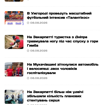
В Ужгороді проведуть масштабний
футбольний інтенсив «Талантікос»
08.08.2026
На Закарпатті туристка з Дніпра
травмувала ногу під час спуску з гори
Гимба
08.08.2026
На Мукачівщині зіткнулися автомобіль
і велосипед: двох чоловіків
госпіталізували
08.08.2026
На Закарпатті більш ніж удвічі
збільшили кількість планових
стентувань серця