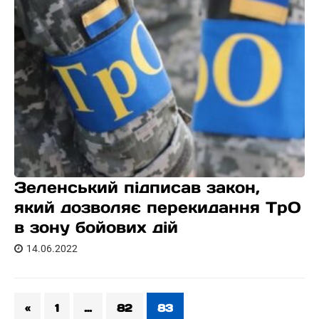
Зеленський підписав закон,
який дозволяє перекидання ТрО
в зону бойових дій
14.06.2022
«
1
…
82
83