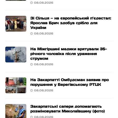
08.08.2026
Зі Сільця — на європейський п’єдестал:
Ярослав Брич здобув срібло для
України
08.08.2026
На Міжгірщині медики врятували 35-
річного чоловіка після ураження
струмом
08.08.2026
На Закарпатті Омбудсман заявив про
порушення у Берегівському РТЦК
08.08.2026
Закарпатські сапери допомагають
розміновувати Миколаївщину (фото)
08.08.2026