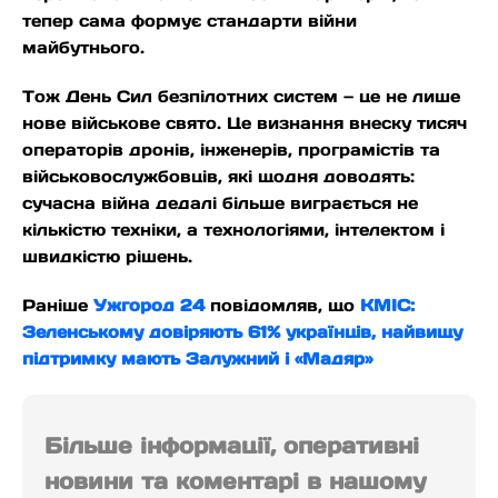
тепер сама формує стандарти війни
майбутнього.
Тож День Сил безпілотних систем — це не лише
нове військове свято. Це визнання внеску тисяч
операторів дронів, інженерів, програмістів та
військовослужбовців, які щодня доводять:
сучасна війна дедалі більше виграється не
кількістю техніки, а технологіями, інтелектом і
швидкістю рішень.
Раніше
Ужгород 24
повідомляв, що
КМІС:
Зеленському довіряють 61% українців, найвищу
підтримку мають Залужний і «Мадяр»
Більше інформації, оперативні
новини та коментарі в нашому