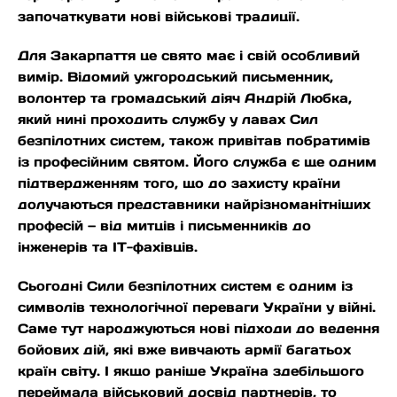
започаткувати нові військові традиції.
Для Закарпаття це свято має і свій особливий
вимір. Відомий ужгородський письменник,
волонтер та громадський діяч Андрій Любка,
який нині проходить службу у лавах Сил
безпілотних систем, також привітав побратимів
із професійним святом. Його служба є ще одним
підтвердженням того, що до захисту країни
долучаються представники найрізноманітніших
професій — від митців і письменників до
інженерів та ІТ-фахівців.
Сьогодні Сили безпілотних систем є одним із
символів технологічної переваги України у війні.
Саме тут народжуються нові підходи до ведення
бойових дій, які вже вивчають армії багатьох
країн світу. І якщо раніше Україна здебільшого
переймала військовий досвід партнерів, то