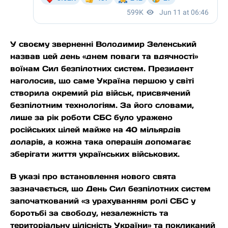
У своєму зверненні Володимир Зеленський
назвав цей день «днем поваги та вдячності»
воїнам Сил безпілотних систем. Президент
наголосив, що саме Україна першою у світі
створила окремий рід військ, присвячений
безпілотним технологіям. За його словами,
лише за рік роботи СБС було уражено
російських цілей майже на 40 мільярдів
доларів, а кожна така операція допомагає
зберігати життя українських військових.
В указі про встановлення нового свята
зазначається, що День Сил безпілотних систем
започаткований «з урахуванням ролі СБС у
боротьбі за свободу, незалежність та
територіальну цілісність України» та покликаний