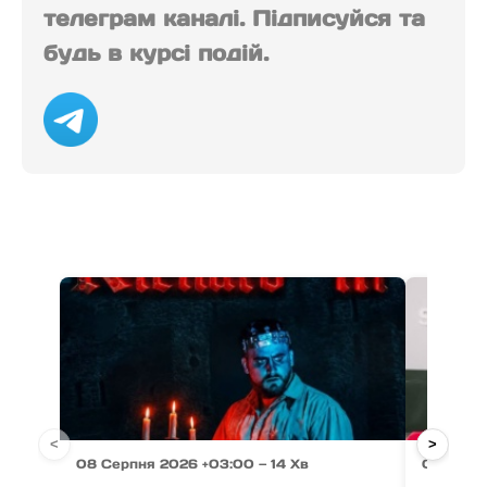
телеграм каналі. Підписуйся та
будь в курсі подій.
<
>
08 Серпня 2026 +03:00 — 14 Хв
08 Серп