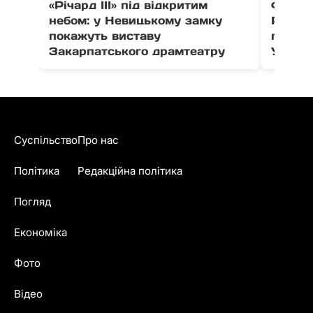
«Річард ІІІ» під відкритим
Футбол
небом: у Невицькому замку
Раззу
покажуть виставу
громад
Закарпатського драмтеатру
Ужгоро
Суспільство
Про нас
Політика
Редакційна політика
Погляд
Економіка
Фото
Відео