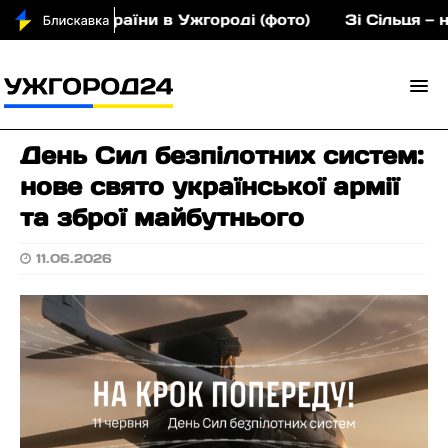
нина України в Ужгороді (фото)
Зі Сільця — на є
День Сил безпілотних систем:
нове свято української армії
та зброї майбутнього
11.06.2026