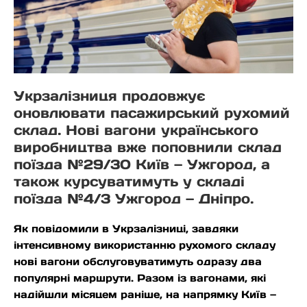
Укрзалізниця продовжує
оновлювати пасажирський рухомий
склад. Нові вагони українського
виробництва вже поповнили склад
поїзда №29/30 Київ — Ужгород, а
також курсуватимуть у складі
поїзда №4/3 Ужгород — Дніпро.
Як повідомили в Укрзалізниці, завдяки
інтенсивному використанню рухомого складу
нові вагони обслуговуватимуть одразу два
популярні маршрути. Разом із вагонами, які
надійшли місяцем раніше, на напрямку Київ —