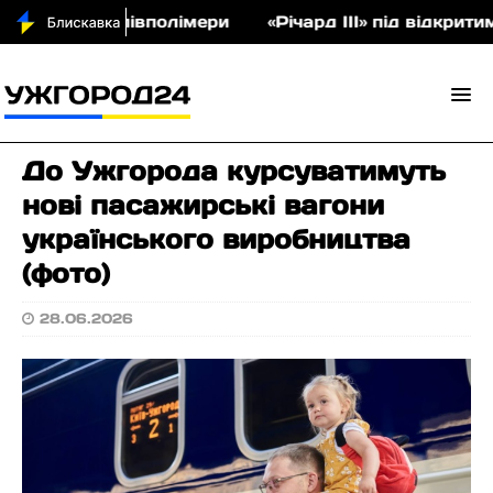
кціон співполімери
«Річард ІІІ» під відкритим н
До Ужгорода курсуватимуть
нові пасажирські вагони
українського виробництва
(фото)
28.06.2026