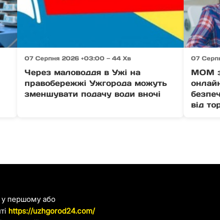
07 Серпня 2026 +03:00 — 44 Хв
07 Серп
Через маловоддя в Ужі на
МОМ з
правобережжі Ужгорода можуть
онлайн
зменшувати подачу води вночі
безпеч
від то
я у першому або
йті
https://uzhgorod24.com/