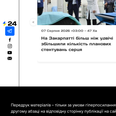
<
07 Серпня 2026 +03:00 — 47 Хв
На Закарпатті більш ніж удвічі
збільшили кількість планових
стентувань серця
Передрук матеріалів – тільки за умови гіперпосиланн
другому абзаці на відповідну сторінку публікації на са