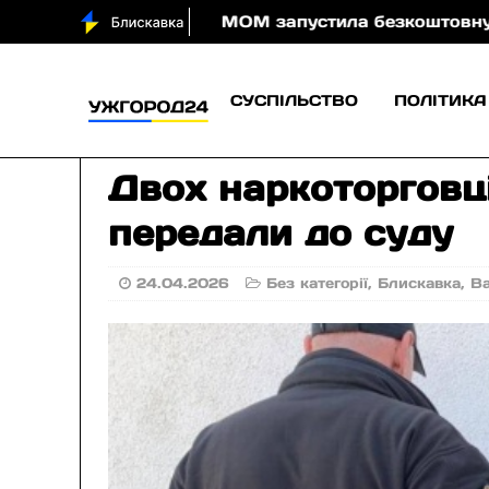
і
МОМ запустила безкоштовну онлайн-гру, яка нав
СУСПІЛЬСТВО
ПОЛІТИКА
Двох наркоторговці
передали до суду
24.04.2026
Без категорії
,
Блискавка
,
В