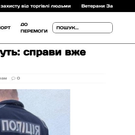
лі людьми
Ветерани Закарпаття можуть отримати до
ДО
ПОРТ
ПЕРЕМОГИ
уть: справи вже
рам
0