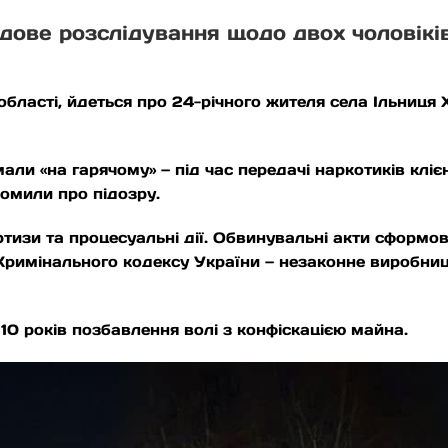
ове розслідування щодо двох чоловіків,
 області, йдеться про 24-річного жителя села Ільниця 
и «на гарячому» — під час передачі наркотиків клієн
омили про підозру.
ертизи та процесуальні дії. Обвинувальні акти сформов
римінального кодексу України — незаконне виробницт
10 років позбавлення волі з конфіскацією майна.