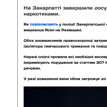
На Закарпатті завершили досуд
наркотиками.
Як
повідомляють
у поліції Закарпатської
мешканця Ясіні на Рахівщині.
Обох зловмисників правоохоронці затримал
ізолятора тимчасового тримання та повід
Наразі слідчі провели всі необхідні експ
інкримінують порушення за статтею 307 К
речовин.
У разі доведення вини обом загрожує до 