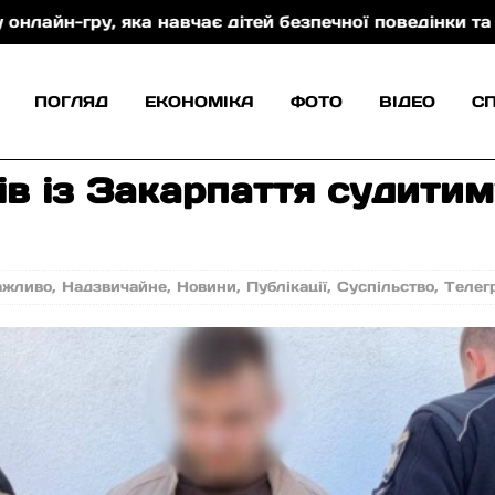
чає дітей безпечної поведінки та захисту від торгів
ПОГЛЯД
ЕКОНОМІКА
ФОТО
ВІДЕО
С
в із Закарпаття судитим
ажливо
,
Надзвичайне
,
Новини
,
Публікації
,
Суспільство
,
Телег