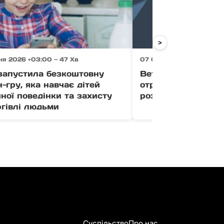
>
ня 2026 +03:00 — 47 Хв
07 Серпня 2026 +03:00 
апустила безкоштовну
Ветерани Закарпа
-гру, яка навчає дітей
отримати до 1 млн
ної поведінки та захисту
розвиток бізнесу (
ргівлі людьми
Суспільство
Про нас