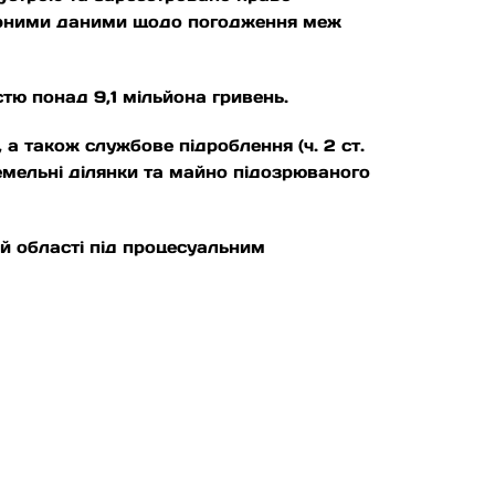
вірними даними щодо погодження меж
стю понад 9,1 мільйона гривень.
 також службове підроблення (ч. 2 ст.
 земельні ділянки та майно підозрюваного
й області під процесуальним