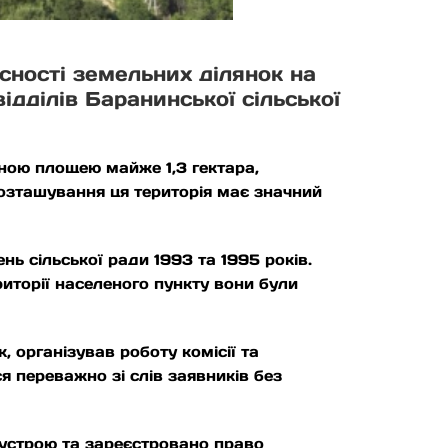
сності земельних ділянок на
ідділів Баранинської сільської
ьною площею майже 1,3 гектара,
розташування ця територія має значний
ь сільської ради 1993 та 1995 років.
иторії населеного пункту вони були
організував роботу комісії та
я переважно зі слів заявників без
еустрою та зареєстровано право