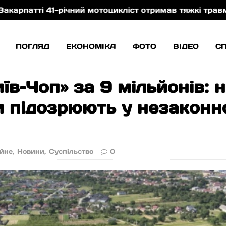
1-річний мотоцикліст отримав тяжкі травми внаслідо
ПОГЛЯД
ЕКОНОМІКА
ФОТО
ВІДЕО
С
їв–Чоп» за 9 мільйонів: 
и підозрюють у незаконно
йне
,
Новини
,
Суспільство
0