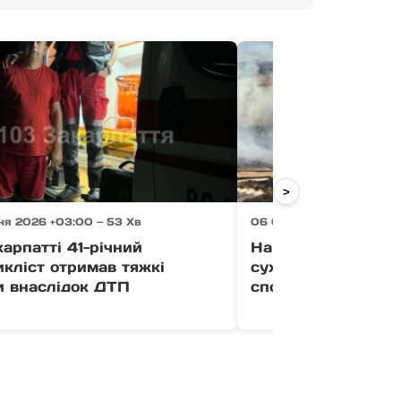
>
ня 2026 +03:00 — 53 Хв
06 Серпня 2026 +03:00 
арпатті 41-річний
На Хустщині через
кліст отримав тяжкі
сухостою згоріла 
и внаслідок ДТП
споруда