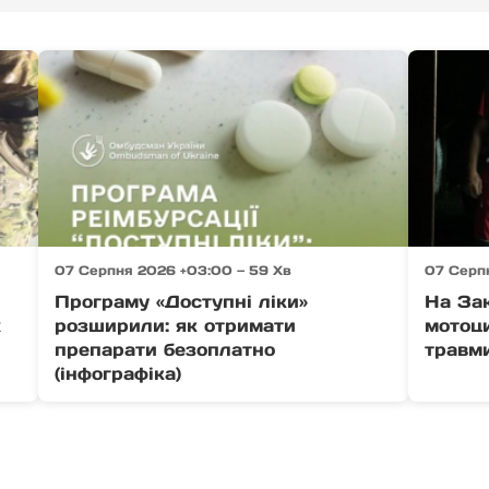
07 Серпня 2026 +03:00 — 59 Хв
07 Серп
Програму «Доступні ліки»
На Зак
х
розширили: як отримати
мотоци
препарати безоплатно
травм
(інфографіка)