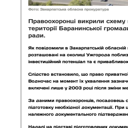
Фото: Закарпатська обласна прокуратура
Правоохоронці викрили схему н
території Баранинської громади
ради.
Як повідомили в Закарпатській обласній 
розташовані на околиці Ужгорода поблиз
інвестиційний потенціал та є привабливо
Слідство встановило, що право приватної
Водночас на момент їх ухвалення зазначе
включені лише у 2003 році після зміни м
За даними правоохоронців, посадовець с
підготовку необхідної документації. При
належного документального підтверджен
Надалі на підставі підготовлених докуме