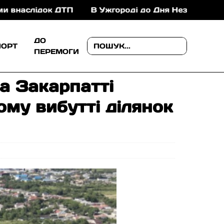
к ДТП
В Ужгороді до Дня Незалежності проведуть
ДО
ПОРТ
ПЕРЕМОГИ
на Закарпатті
му вибутті ділянок