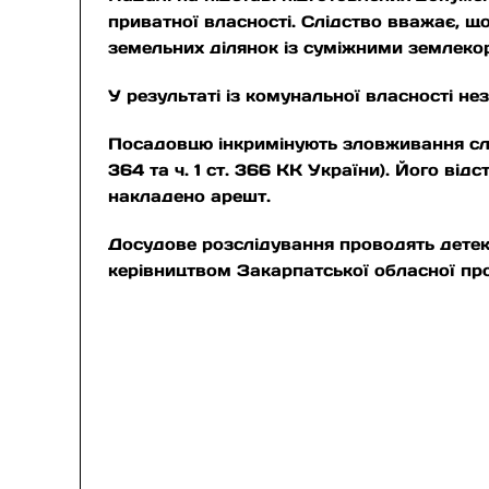
приватної власності. Слідство вважає, 
земельних ділянок із суміжними землеко
У результаті із комунальної власності не
Посадовцю інкримінують зловживання слу
364 та ч. 1 ст. 366 КК України). Його ві
накладено арешт.
Досудове розслідування проводять детек
керівництвом Закарпатської обласної пр