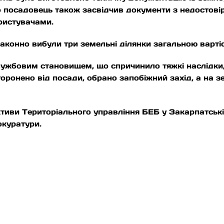
що посадовець також засвідчив документи з недосто
ристувачами.
законно вибули три земельні ділянки загальною варті
жбовим становищем, що спричинило тяжкі наслідки, а
дсторонено від посади, обрано запобіжний захід, а на
тиви Територіального управління БЕБ у Закарпатські
окуратури.