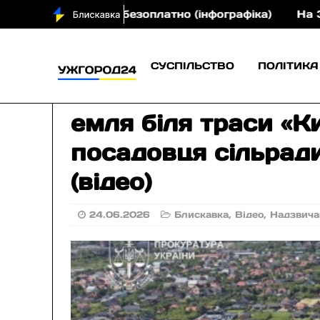
парати безоплатно (інфографіка)
На Закарпатті 4
СУСПІЛЬСТВО
ПОЛІТИКА
емля біля траси «Ки
посадовця сільрад
(відео)
24.06.2026
Блискавка
,
Відео
,
Надзвича