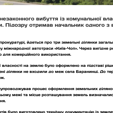
езаконного вибуття із комунальної вла
. Підозру отримав начальник одного з в
прокуратурі, йдеться про три земельні ділянки загал
у міжнародної автотраси «Київ–Чоп». Через вигідне 
ю для комерційного використання.
 власності на землю було оформлено на підставі рішен
ні ділянки не входили до меж села Баранинці. До тер
еж.
упроводжував процес оформлення земельних ділянок, 
 цьому межі та місце розташування земель визначалис
ня.
нтів було виготовлено технічну документацію із земл