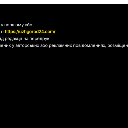
я у першому або
йті
https://uzhgorod24.com/
д редакції на передрук.
лених у авторських або рекламних повідомленнях, розміщени