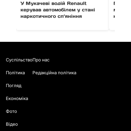
У Мукачеві водій Renault
Падінн
керував автомобілем у стані
мати с
наркотичного сп’яніння
нагада
Суспільство
Про нас
Політика
Редакційна політика
Погляд
Економіка
Фото
Відео