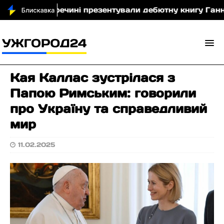
и
У Перечині презентували дебютну книгу Ганни Ме
Кая Каллас зустрілася з
Папою Римським: говорили
про Україну та справедливий
мир
11.02.2025