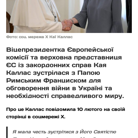
Фото: соц. мережа Х Каї Каллас
Віцепрезидентка Європейської
комісії та верховна представниця
ЄС із закордонних справ Кая
Каллас зустрілася з Папою
Римським Франциском для
обговорення війни в Україні та
необхідності справедливого миру.
Про це Каллас повідомила 10 лютого на своїй
сторінці в соцмережі Х.
Я мала честь зустрітися з Його Святістю