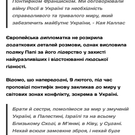
Понтифіком Франциском. Ми обговорювали
війну Росії в Україні та необхідність
справедливого та тривалого миру, який
забезпечить майбутнє України, – Кая Каллас
Європейська дипломатка не розкрила
додаткових деталей розмови, однак висловила
подяку Папі за його лідерство у захисті
найуразливіших і відстоюванні людської
гідності.
Відомо, що напередодні, 9 лютого, під час
проповіді понтифік знову закликав до миру у
світових зонах конфлікту, зокрема в Україні.
Брати й сестри, помолімося за мир у змученій
Україні, в Палестині, Ізраїлі та на всьому
Близькому Сході, в М’янмі, в Ківу, у Судані.
Нехай всюди замовкне зброя, і нехай буде