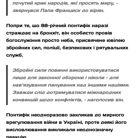
почутий крик народів, які просять миру, –
звернувся Папа Франциск до вірян.
Попри те, що 88-річний понтифік наразі
страждає на бронхіт, він особисто провів
богослужіння просто неба, присвячене ювілею
збройних сил, поліції, безпекових і рятувальних
служб.
Збройні сили повинні використовуватися
лише для законної оборони і ніколи – для
нав’язування панування над іншими націями.
Завжди слід дотримуватися міжнародних
конвенцій щодо конфліктів, – наголосив він.
Понтифік неодноразово закликав до мирного
врегулювання війни в Україні, проте деякі його
висловлювання викликали неоднозначну
реакцію.