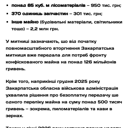
понад 85 куб. м лісоматеріалів
— 950 тис. грн;
370 одиниць запчастин
— 301 тис. грн;
інше майно
(будівельні матеріали, світильники
тощо) — 2,2 млн грн.
У митниці зазначають, що від початку
повномасштабного вторгнення Закарпатська
митниця вже передала для потреб фронту
конфіскованого майна на понад 126 мільйонів
гривень.
Крім того, наприкінці грудня 2025 року
Закарпатська обласна військова адміністрація
ухвалила рішення про безоплатну передачу ще
одного переліку майна на суму понад 500 тисяч
гривень — зокрема, пиломатеріалів та кави в
зернах.