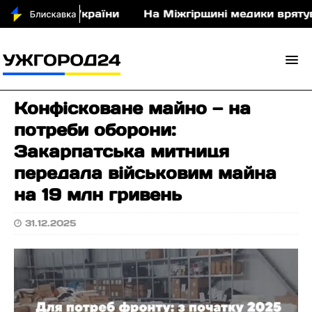
ібло для України
На Міжгірщині медики врятували
Конфісковане майно — на
потреби оборони:
Закарпатська митниця
передала військовим майна
на 19 млн гривень
31.12.2025