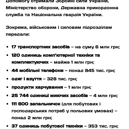
Допомогу отримали Збройні сили України,
Міністерство оборони, Державна прикордонна
служба та Національна гвардія України.
Зокрема, військовим і силовим підрозділам
передали:
17 транспортних засобів
— на суму 6 млн грн;
120 одиниць комп’ютерної техніки та
комплектуючих
— майже 1 млн грн;
44 мобільні телефони
— понад 845 тис. грн;
одяг і взуття
— 328 тис. грн;
продукти харчування
— 1 млн грн;
25 744 одиниці миючих засобів
— 4 млн грн;
111 600 запальничок
(для побутових і
господарських потреб у польових умовах) —
понад 2 млн грн;
37 одиниць побутової техніки
— 353 тис. грн;