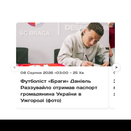
<
>
08 Серпня 2026 +03:00 — 25 Хв
08 Серпн
Футболіст «Браги» Даніель
Зі Сіл
Раззувайло отримав паспорт
п’єдес
громадянина України в
здобув
Ужгороді (фото)